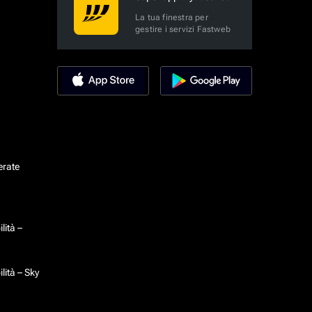
La tua finestra per
gestire i servizi Fastweb
erate
lità –
lità – Sky