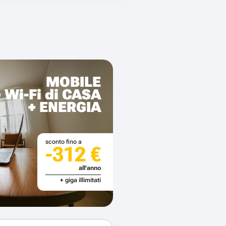
MOBILE
+ Wi-Fi di CASA
+ ENERGIA
sconto fino a
-312 €
all'anno
+ giga illimitati