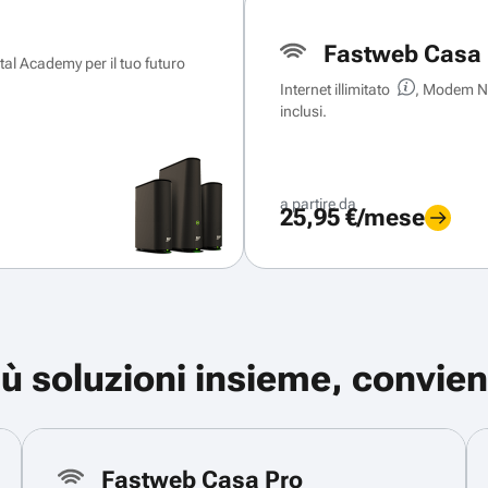
Fastweb Casa 
ital Academy per il tuo futuro
Internet illimitato
, Modem Ne
inclusi.
a partire da
25,95 €/mese
iù soluzioni insieme, convien
Fastweb Casa Pro