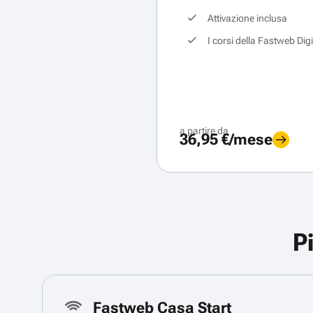
Attivazione inclusa
I corsi della Fastweb Dig
a partire da
36,95 €/mese
P
Fastweb Casa Start