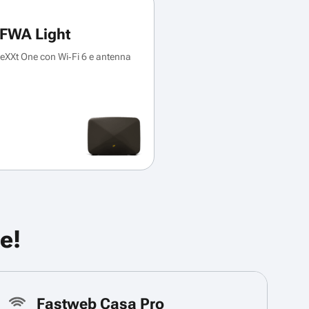
FWA Light
XXt One con Wi‑Fi 6 e antenna
e!
Fastweb Casa Pro