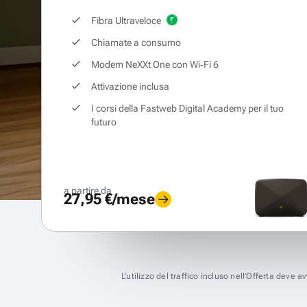
Fibra Ultraveloce
Chiamate a consumo
Modem NeXXt One con Wi‑Fi 6
Attivazione inclusa
I corsi della Fastweb Digital Academy per il tuo
futuro
a partire da
27,95 €/mese
L’utilizzo del traffico incluso nell’Offerta deve 