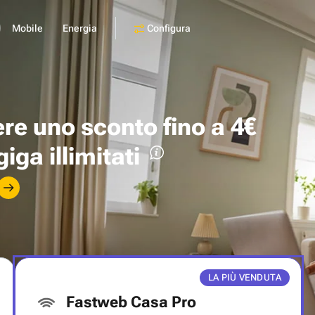
Configura
Mobile
Energia
ere uno
sconto fino a 4€
giga illimitati
LA PIÙ VENDUTA
Fastweb Casa Pro