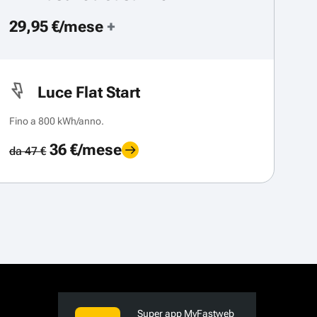
29,95 €/mese
+
Luce Flat Start
Fino a 800 kWh/anno.
36 €/mese
da 47 €
Super app MyFastweb