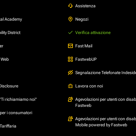
Assistenza
tal Academy
Negozi
ity District
Verifica attivazione
er
Fast Mail
l Web
FastwebUP
Segnalazione Telefonate Indesid
Disclosure
Lavora con noi
"Ti richiamiamo noi"
Agevolazioni per utenti con disabi
Fastweb
per i consumatori
Agevolazioni per utenti con disabi
Mobile powered by Fastweb
ariffaria