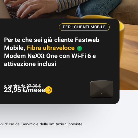
PER I CLIENTI MOBILE
Per te che sei già cliente Fastweb
Mobile,
Fibra ultraveloce
Modem NeXXt One con Wi‑Fi 6 e
attivazione inclusi
a partire da
27,95 €
23,95 €/mese
ni d’Uso del Servizio e delle limitazioni previste
.