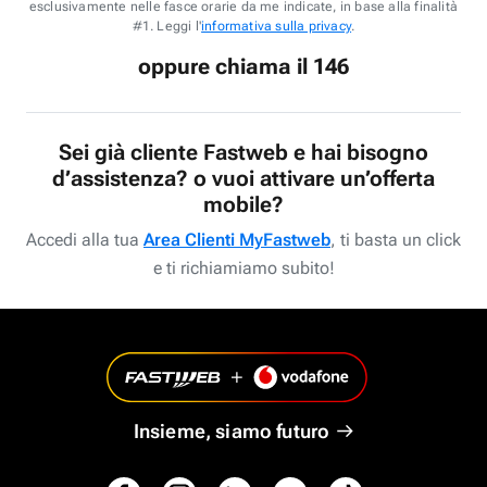
esclusivamente nelle fasce orarie da me indicate, in base alla finalità
#1. Leggi l'
informativa sulla privacy
.
oppure chiama il 146
Sei già cliente Fastweb e hai bisogno
d’assistenza? o vuoi attivare un’offerta
mobile?
Accedi alla tua
Area Clienti MyFastweb
, ti basta un click
e ti richiamiamo subito!
Insieme, siamo futuro