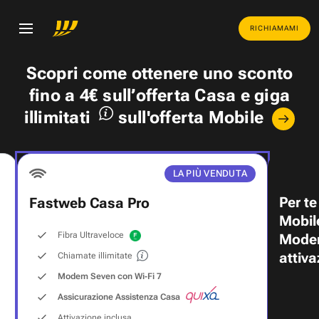
RICHIAMAMI
Scopri come ottenere uno
sconto
fino a 4€
sull’offerta Casa e
giga
illimitati
sull'offerta Mobile
LA PIÙ VENDUTA
Per te
Fastweb Casa Pro
Mobil
Fibra Ultraveloce
Modem
attiva
Chiamate illimitate
Modem Seven con Wi‑Fi 7
Assicurazione Assistenza Casa
Attivazione inclusa