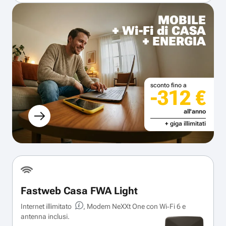
MOBILE
+ Wi-Fi di CASA
+ ENERGIA
sconto fino a
-312 €
all'anno
+ giga illimitati
Fastweb Casa FWA Light
Internet illimitato
, Modem NeXXt One con Wi‑Fi 6 e
antenna inclusi.