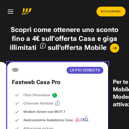
RICHIAMAMI
Scopri come ottenere uno
sconto
fino a 4€
sull’offerta Casa e
giga
illimitati
sull'offerta Mobile
LA PIÙ VENDUTA
Per te
Fastweb Casa Pro
Mobil
Fibra Ultraveloce
Modem
attiva
Chiamate illimitate
Modem Seven con Wi‑Fi 7
Assicurazione Assistenza Casa
Attivazione inclusa