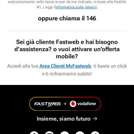
esclusivamente nelle fasce orarie da me indicate, in base alla finalità
#1. Leggi l'
informativa sulla privacy
.
oppure chiama il 146
Sei già cliente Fastweb e hai bisogno
d’assistenza? o vuoi attivare un’offerta
mobile?
Accedi alla tua
Area Clienti MyFastweb
, ti basta un click
e ti richiamiamo subito!
Insieme, siamo futuro