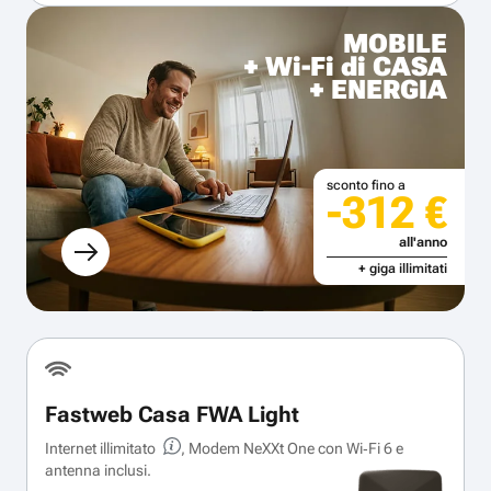
MOBILE
+ Wi-Fi di CASA
+ ENERGIA
sconto fino a
-312 €
all'anno
+ giga illimitati
Fastweb Casa FWA Light
Internet illimitato
, Modem NeXXt One con Wi‑Fi 6 e
antenna inclusi.