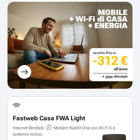
MOBILE
+ Wi-Fi di CASA
+ ENERGIA
sconto fino a
-312 €
all'anno
+ giga illimitati
Fastweb Casa FWA Light
Internet illimitato
, Modem NeXXt One con Wi‑Fi 6 e
antenna inclusi.