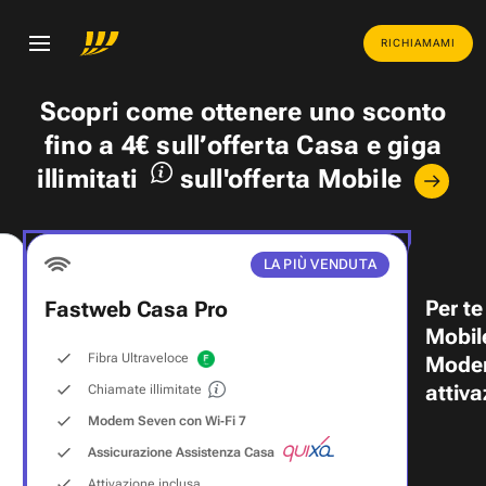
RICHIAMAMI
Scopri come ottenere uno
sconto
fino a 4€
sull’offerta Casa e
giga
illimitati
sull'offerta Mobile
LA PIÙ VENDUTA
Per te
Fastweb Casa Pro
Mobil
Fibra Ultraveloce
Modem
attiva
Chiamate illimitate
Modem Seven con Wi‑Fi 7
Assicurazione Assistenza Casa
Attivazione inclusa