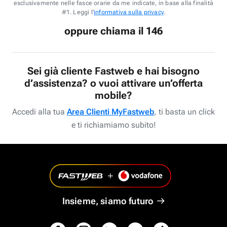
esclusivamente nelle fasce orarie da me indicate, in base alla finalità
#1. Leggi l'
informativa sulla privacy
.
oppure chiama il 146
Sei già cliente Fastweb e hai bisogno
d’assistenza? o vuoi attivare un’offerta
mobile?
Accedi alla tua
Area Clienti MyFastweb
, ti basta un click
e ti richiamiamo subito!
Insieme, siamo futuro