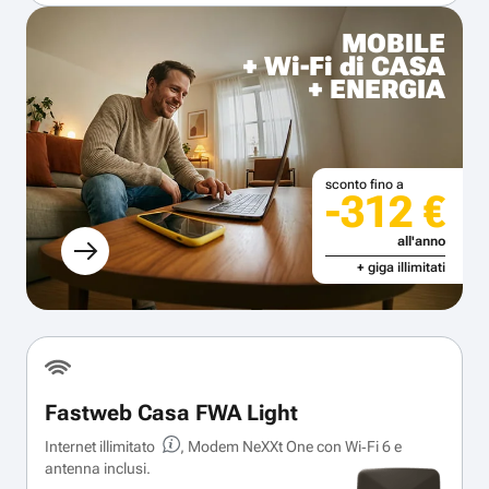
MOBILE
+ Wi-Fi di CASA
+ ENERGIA
sconto fino a
-312 €
all'anno
+ giga illimitati
Fastweb Casa FWA Light
Internet illimitato
, Modem NeXXt One con Wi‑Fi 6 e
antenna inclusi.