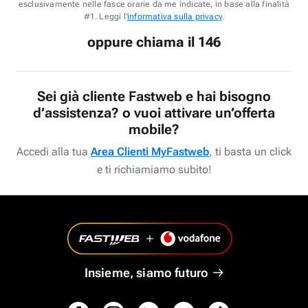
esclusivamente nelle fasce orarie da me indicate, in base alla finalità
#1. Leggi l'
informativa sulla privacy
.
oppure chiama il 146
Sei già cliente Fastweb e hai bisogno
d’assistenza? o vuoi attivare un’offerta
mobile?
Accedi alla tua
Area Clienti MyFastweb
, ti basta un click
e ti richiamiamo subito!
Insieme, siamo futuro