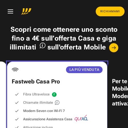
RICHIAMAMI
Scopri come ottenere uno
sconto
fino a 4€
sull’offerta Casa e
giga
illimitati
sull'offerta Mobile
LA PIÙ VENDUTA
Per te
Fastweb Casa Pro
Mobil
Fibra Ultraveloce
Modem
attiva
Chiamate illimitate
Modem Seven con Wi‑Fi 7
Assicurazione Assistenza Casa
Attivazione inclusa