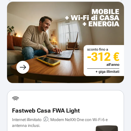
MOBILE
+ Wi-Fi di CASA
+ ENERGIA
sconto fino a
-312 €
all'anno
+ giga illimitati
Fastweb Casa FWA Light
Internet illimitato
, Modem NeXXt One con Wi‑Fi 6 e
antenna inclusi.