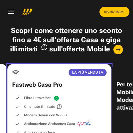
RICHIAMAMI
Scopri come ottenere uno
sconto
fino a 4€
sull’offerta Casa e
giga
illimitati
sull'offerta Mobile
LA PIÙ VENDUTA
Per te
Fastweb Casa Pro
Mobil
Fibra Ultraveloce
Modem
attiva
Chiamate illimitate
Modem Seven con Wi‑Fi 7
Assicurazione Assistenza Casa
Attivazione inclusa