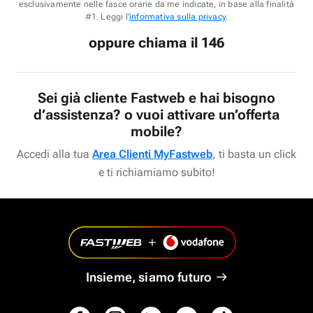
esclusivamente nelle fasce orarie da me indicate, in base alla finalità
#1. Leggi l'
informativa sulla privacy
.
oppure chiama il 146
Sei già cliente Fastweb e hai bisogno
d’assistenza? o vuoi attivare un’offerta
mobile?
Accedi alla tua
Area Clienti MyFastweb
, ti basta un click
e ti richiamiamo subito!
Insieme, siamo futuro