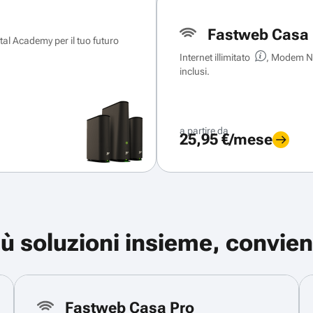
Fastweb Casa 
ital Academy per il tuo futuro
Internet illimitato
, Modem Ne
inclusi.
a partire da
25,95 €/mese
iù soluzioni insieme, convien
Fastweb Casa Pro