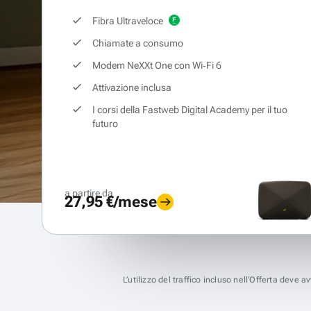
Fibra Ultraveloce
Chiamate a consumo
Modem NeXXt One con Wi‑Fi 6
Attivazione inclusa
I corsi della Fastweb Digital Academy per il tuo
futuro
a partire da
27,95 €/mese
L’utilizzo del traffico incluso nell’Offerta deve 