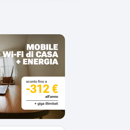
MOBILE
+ Wi-Fi di CASA
+ ENERGIA
sconto fino a
-312 €
all'anno
+ giga illimitati