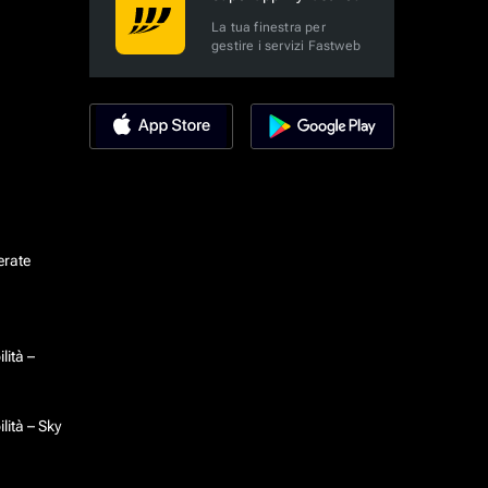
La tua finestra per
gestire i servizi Fastweb
erate
lità –
lità – Sky