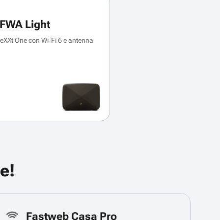
FWA Light
XXt One con Wi‑Fi 6 e antenna
e!
Fastweb Casa Pro