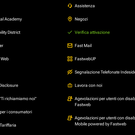
Assistenza
tal Academy
Negozi
ity District
Verifica attivazione
er
Fast Mail
l Web
FastwebUP
Segnalazione Telefonate Indesid
Disclosure
Lavora con noi
"Ti richiamiamo noi"
Agevolazioni per utenti con disabi
Fastweb
per i consumatori
Agevolazioni per utenti con disabi
Mobile powered by Fastweb
ariffaria