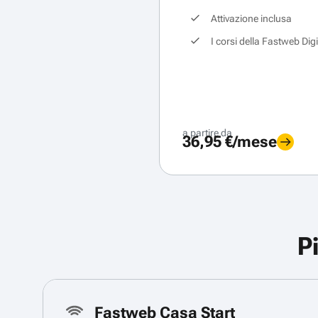
Attivazione inclusa
I corsi della Fastweb Dig
a partire da
36,95 €/mese
P
Fastweb Casa Start