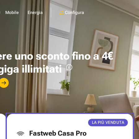
Configura
Mobile
Energia
ere uno
sconto fino a 4€
giga illimitati
LA PIÙ VENDUTA
Fastweb Casa Pro