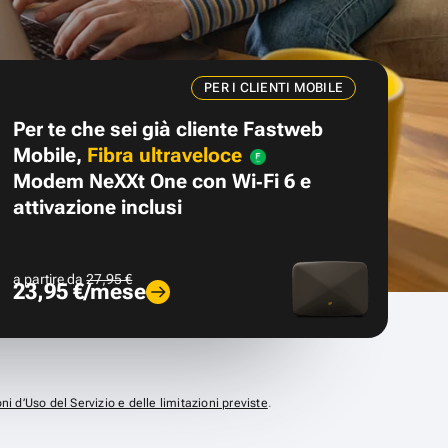
PER I CLIENTI MOBILE
Per te che sei già cliente Fastweb
Mobile,
Fibra ultraveloce
Modem NeXXt One con Wi‑Fi 6 e
attivazione inclusi
a partire da
27,95 €
23,95 €/mese
ni d’Uso del Servizio e delle limitazioni previste
.