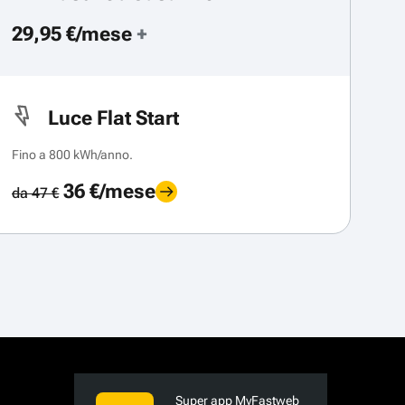
29,95 €/mese
+
Luce Flat Start
Fino a 800 kWh/anno.
36 €/mese
da 47 €
Super app MyFastweb