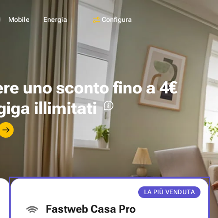
Configura
Mobile
Energia
ere uno
sconto fino a 4€
giga illimitati
LA PIÙ VENDUTA
Fastweb Casa Pro