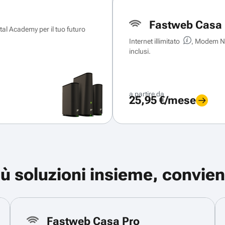
Fastweb Casa 
ital Academy per il tuo futuro
Internet illimitato
, Modem Ne
inclusi.
a partire da
25,95 €/mese
iù soluzioni insieme, convien
Fastweb Casa Pro