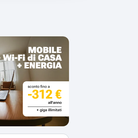
MOBILE
+ Wi-Fi di CASA
+ ENERGIA
sconto fino a
-312 €
all'anno
+ giga illimitati