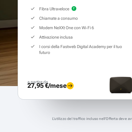
Fibra Ultraveloce
Chiamate a consumo
Modem NeXXt One con Wi‑Fi 6
Attivazione inclusa
I corsi della Fastweb Digital Academy per il tuo
futuro
a partire da
27,95 €/mese
L’utilizzo del traffico incluso nell’Offerta deve 