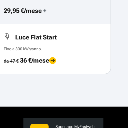
29,95 €/mese
+
Luce Flat Start
Fino a 800 kWh/anno.
36 €/mese
da 47 €
Super app MyFastweb