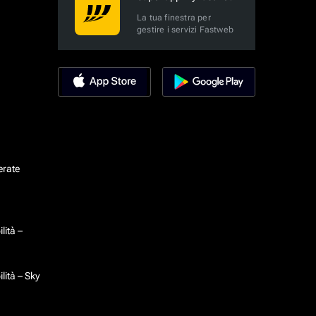
La tua finestra per
gestire i servizi Fastweb
erate
lità –
lità – Sky