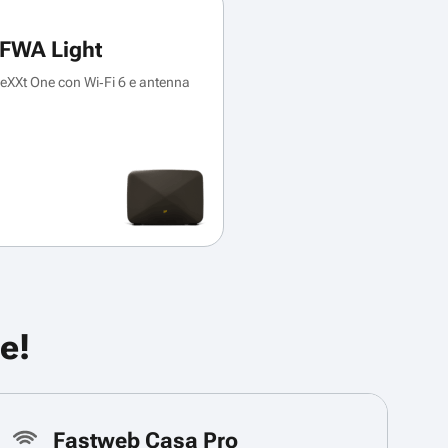
FWA Light
XXt One con Wi‑Fi 6 e antenna
e!
Fastweb Casa Pro