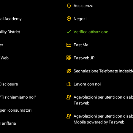
Assistenza
tal Academy
Negozi
ity District
Verifica attivazione
er
Fast Mail
l Web
FastwebUP
Segnalazione Telefonate Indesid
Disclosure
Lavora con noi
"Ti richiamiamo noi"
Agevolazioni per utenti con disabi
Fastweb
per i consumatori
Agevolazioni per utenti con disabi
Mobile powered by Fastweb
ariffaria