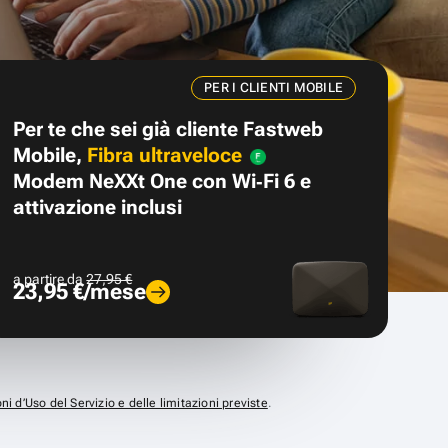
PER I CLIENTI MOBILE
Per te che sei già cliente Fastweb
Mobile,
Fibra ultraveloce
Modem NeXXt One con Wi‑Fi 6 e
attivazione inclusi
a partire da
27,95 €
23,95 €/mese
ni d’Uso del Servizio e delle limitazioni previste
.