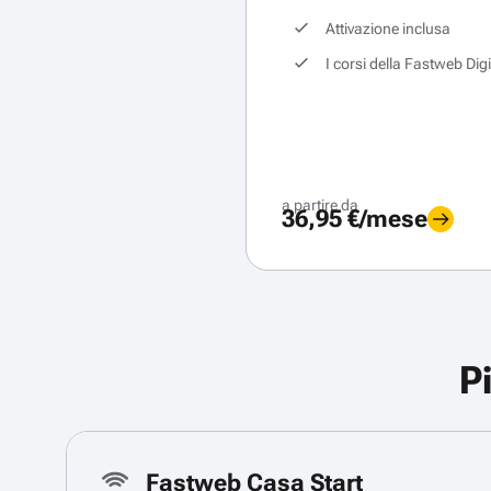
Attivazione inclusa
I corsi della Fastweb Dig
a partire da
36,95 €/mese
P
Fastweb Casa Start