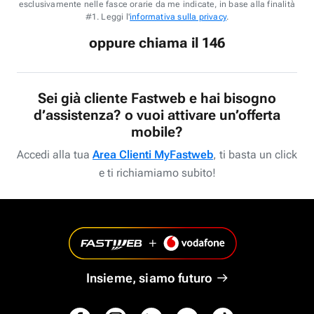
esclusivamente nelle fasce orarie da me indicate, in base alla finalità
#1. Leggi l'
informativa sulla privacy
.
oppure chiama il 146
Sei già cliente Fastweb e hai bisogno
d’assistenza? o vuoi attivare un’offerta
mobile?
Accedi alla tua
Area Clienti MyFastweb
, ti basta un click
e ti richiamiamo subito!
Insieme, siamo futuro