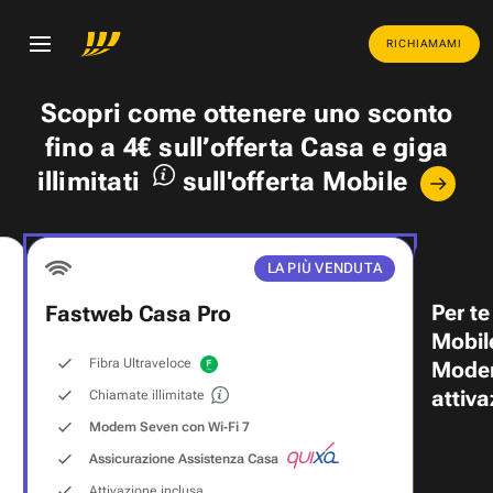
RICHIAMAMI
Scopri come ottenere uno
sconto
fino a 4€
sull’offerta Casa e
giga
illimitati
sull'offerta Mobile
LA PIÙ VENDUTA
Per te
Fastweb Casa Pro
Mobil
Fibra Ultraveloce
Modem
attiva
Chiamate illimitate
Modem Seven con Wi‑Fi 7
Assicurazione Assistenza Casa
Attivazione inclusa