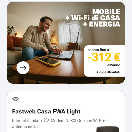
MOBILE
+ Wi-Fi di CASA
+ ENERGIA
sconto fino a
-312 €
all'anno
+ giga illimitati
Fastweb Casa FWA Light
Internet illimitato
, Modem NeXXt One con Wi‑Fi 6 e
antenna inclusi.