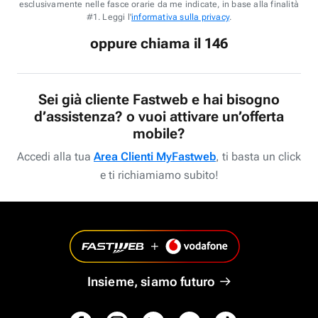
esclusivamente nelle fasce orarie da me indicate, in base alla finalità
#1. Leggi l'
informativa sulla privacy
.
oppure chiama il 146
Sei già cliente Fastweb e hai bisogno
d’assistenza? o vuoi attivare un’offerta
mobile?
Accedi alla tua
Area Clienti MyFastweb
, ti basta un click
e ti richiamiamo subito!
Insieme, siamo futuro