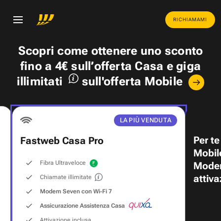
RICHIAMAMI
Scopri come ottenere uno
sconto
fino a 4€
sull’offerta Casa e
giga
illimitati
sull'offerta Mobile
LA PIÙ VENDUTA
Per te
Fastweb Casa Pro
Mobil
Fibra Ultraveloce
Modem
attiva
Chiamate illimitate
Modem Seven con Wi‑Fi 7
Assicurazione Assistenza Casa
Attivazione inclusa