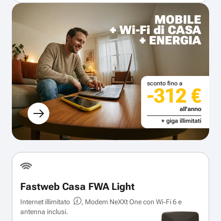
MOBILE
+ Wi-Fi di CASA
+ ENERGIA
sconto fino a
-312 €
all'anno
+ giga illimitati
Fastweb Casa FWA Light
Internet illimitato
, Modem NeXXt One con Wi‑Fi 6 e
antenna inclusi.