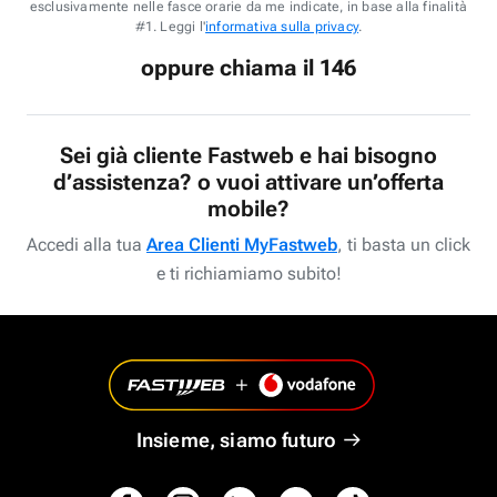
esclusivamente nelle fasce orarie da me indicate, in base alla finalità
#1. Leggi l'
informativa sulla privacy
.
oppure chiama il 146
Sei già cliente Fastweb e hai bisogno
d’assistenza? o vuoi attivare un’offerta
mobile?
Accedi alla tua
Area Clienti MyFastweb
, ti basta un click
e ti richiamiamo subito!
Insieme, siamo futuro