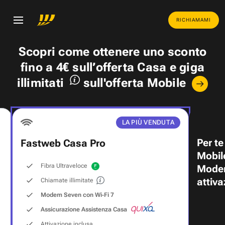
RICHIAMAMI
Scopri come ottenere uno
sconto
fino a 4€
sull’offerta Casa e
giga
illimitati
sull'offerta Mobile
LA PIÙ VENDUTA
Per te
Fastweb Casa Pro
Mobil
Fibra Ultraveloce
Modem
attiva
Chiamate illimitate
Modem Seven con Wi‑Fi 7
Assicurazione Assistenza Casa
Attivazione inclusa