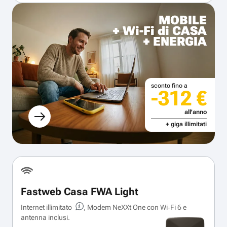
MOBILE
+ Wi-Fi di CASA
+ ENERGIA
sconto fino a
-312 €
all'anno
+ giga illimitati
Fastweb Casa FWA Light
Internet illimitato
, Modem NeXXt One con Wi‑Fi 6 e
antenna inclusi.