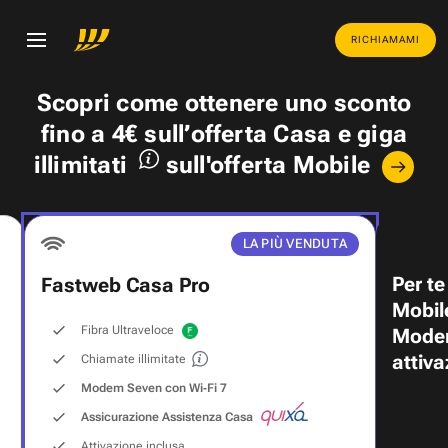
RICHIAMAMI
Scopri come ottenere uno
sconto
fino a 4€
sull’offerta Casa e
giga
illimitati
sull'offerta Mobile
LA PIÙ VENDUTA
Per te
Fastweb Casa Pro
Mobil
Fibra Ultraveloce
Modem
attiva
Chiamate illimitate
Modem Seven con Wi‑Fi 7
Assicurazione Assistenza Casa
Attivazione inclusa