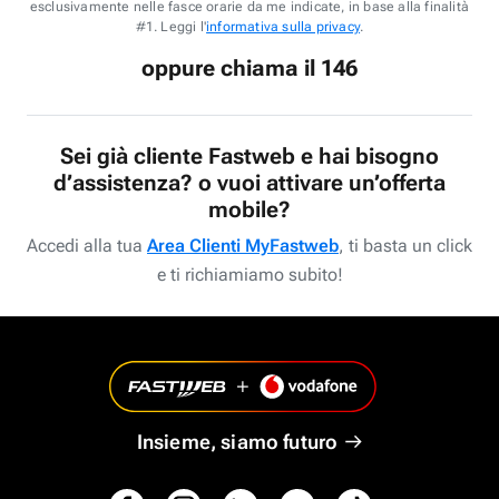
esclusivamente nelle fasce orarie da me indicate, in base alla finalità
#1. Leggi l'
informativa sulla privacy
.
oppure chiama il 146
Sei già cliente Fastweb e hai bisogno
d’assistenza? o vuoi attivare un’offerta
mobile?
Accedi alla tua
Area Clienti MyFastweb
, ti basta un click
e ti richiamiamo subito!
Insieme, siamo futuro