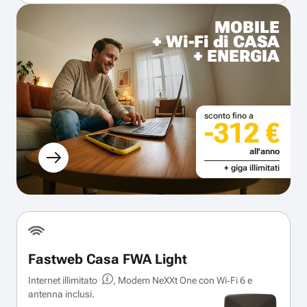
MOBILE
+ Wi-Fi di CASA
+ ENERGIA
sconto fino a
-312 €
all'anno
+ giga illimitati
Fastweb Casa FWA Light
Internet illimitato
, Modem NeXXt One con Wi‑Fi 6 e
antenna inclusi.