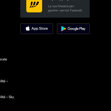
La tua finestra per
gestire i servizi Fastweb
erate
lità –
lità – Sky