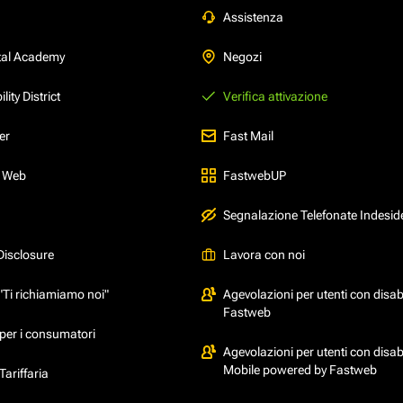
Assistenza
tal Academy
Negozi
ity District
Verifica attivazione
er
Fast Mail
l Web
FastwebUP
Segnalazione Telefonate Indesid
Disclosure
Lavora con noi
"Ti richiamiamo noi"
Agevolazioni per utenti con disabi
Fastweb
per i consumatori
Agevolazioni per utenti con disabi
Mobile powered by Fastweb
ariffaria