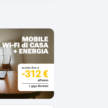
MOBILE
+ Wi-Fi di CASA
+ ENERGIA
sconto fino a
-312 €
all'anno
+ giga illimitati