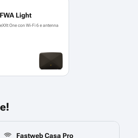
FWA Light
XXt One con Wi‑Fi 6 e antenna
e!
Fastweb Casa Pro