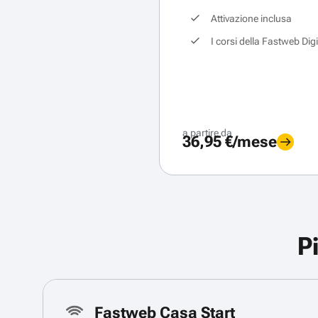
Attivazione inclusa
I corsi della Fastweb Dig
a partire da
36,95 €/mese
P
Fastweb Casa Start