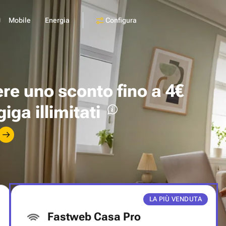
Configura
Mobile
Energia
ere uno
sconto fino a 4€
giga illimitati
LA PIÙ VENDUTA
Fastweb Casa Pro