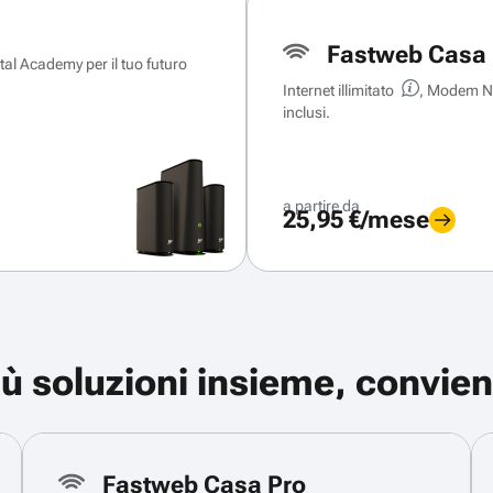
Fastweb Casa 
ital Academy per il tuo futuro
Internet illimitato
, Modem Ne
inclusi.
a partire da
25,95 €/mese
iù soluzioni insieme, convien
Fastweb Casa Pro