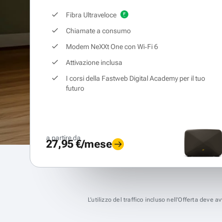
Fibra Ultraveloce
Chiamate a consumo
Modem NeXXt One con Wi‑Fi 6
Attivazione inclusa
I corsi della Fastweb Digital Academy per il tuo
futuro
a partire da
27,95 €/mese
L’utilizzo del traffico incluso nell’Offerta deve 