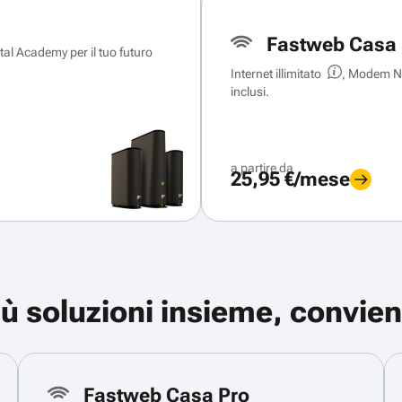
Fastweb Casa 
ital Academy per il tuo futuro
Internet illimitato
, Modem Ne
inclusi.
a partire da
25,95 €/mese
iù soluzioni insieme, convien
Fastweb Casa Pro