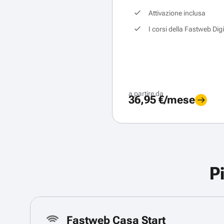
Attivazione inclusa
I corsi della Fastweb Dig
a partire da
36,95 €/mese
P
Fastweb Casa Start