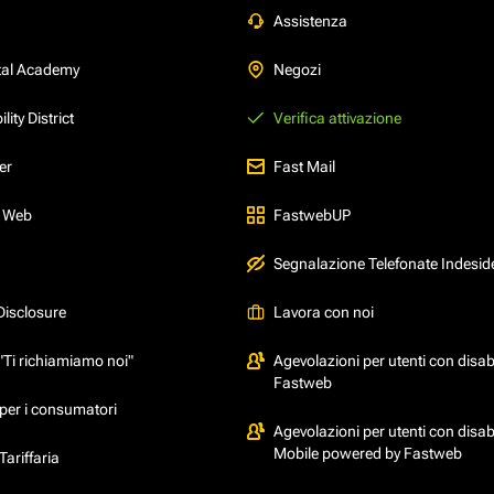
Assistenza
tal Academy
Negozi
ity District
Verifica attivazione
er
Fast Mail
l Web
FastwebUP
Segnalazione Telefonate Indesid
Disclosure
Lavora con noi
"Ti richiamiamo noi"
Agevolazioni per utenti con disabi
Fastweb
per i consumatori
Agevolazioni per utenti con disabi
Mobile powered by Fastweb
ariffaria