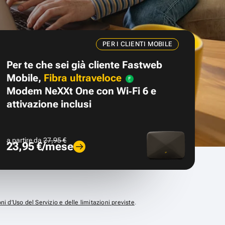
PER I CLIENTI MOBILE
Per te che sei già cliente Fastweb
Mobile,
Fibra ultraveloce
Modem NeXXt One con Wi‑Fi 6 e
attivazione inclusi
a partire da
27,95 €
23,95 €/mese
ni d’Uso del Servizio e delle limitazioni previste
.