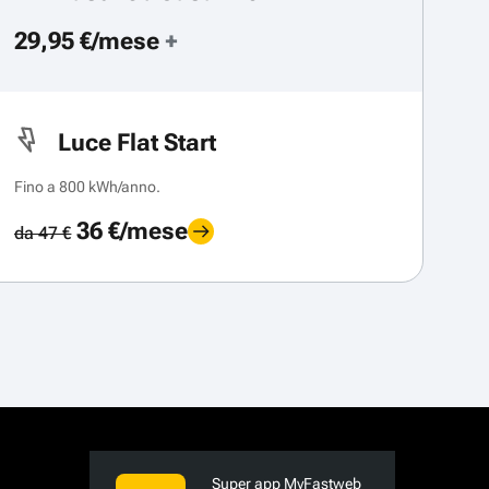
29,95 €/mese
+
Luce Flat Start
Fino a 800 kWh/anno.
36 €/mese
da 47 €
Super app MyFastweb