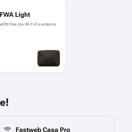
FWA Light
XXt One con Wi‑Fi 6 e antenna
e!
Fastweb Casa Pro