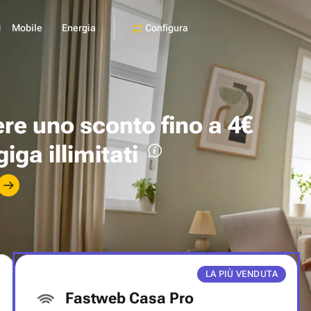
Configura
Mobile
Energia
ere uno
sconto fino a 4€
giga illimitati
LA PIÙ VENDUTA
Fastweb Casa Pro