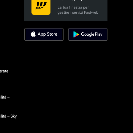
La tua finestra per
gestire i servizi Fastweb
erate
lità –
lità – Sky