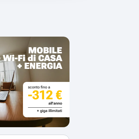
MOBILE
+ Wi-Fi di CASA
+ ENERGIA
sconto fino a
-312 €
all'anno
+ giga illimitati