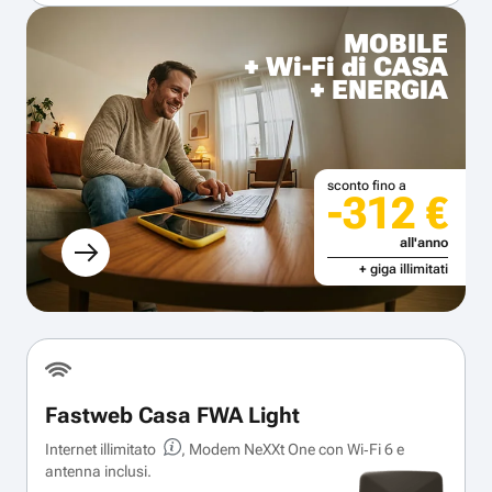
MOBILE
+ Wi-Fi di CASA
+ ENERGIA
sconto fino a
-312 €
all'anno
+ giga illimitati
Fastweb Casa FWA Light
Internet illimitato
, Modem NeXXt One con Wi‑Fi 6 e
antenna inclusi.