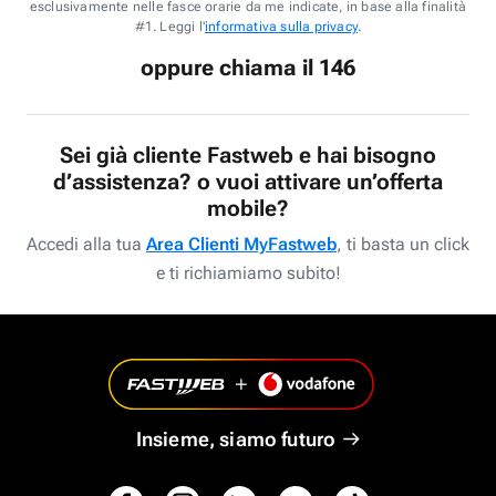
esclusivamente nelle fasce orarie da me indicate, in base alla finalità
#1. Leggi l'
informativa sulla privacy
.
oppure chiama il 146
Sei già cliente Fastweb e hai bisogno
d’assistenza? o vuoi attivare un’offerta
mobile?
Accedi alla tua
Area Clienti MyFastweb
, ti basta un click
e ti richiamiamo subito!
Insieme, siamo futuro