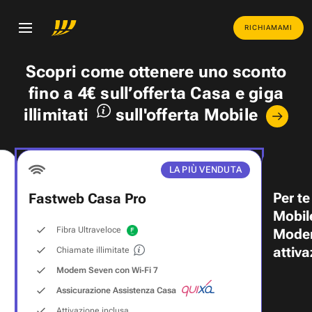
RICHIAMAMI
Scopri come ottenere uno
sconto
fino a 4€
sull’offerta Casa e
giga
illimitati
sull'offerta Mobile
LA PIÙ VENDUTA
Per te
Fastweb Casa Pro
Mobil
Fibra Ultraveloce
Modem
attiva
Chiamate illimitate
Modem Seven con Wi‑Fi 7
Assicurazione Assistenza Casa
Attivazione inclusa