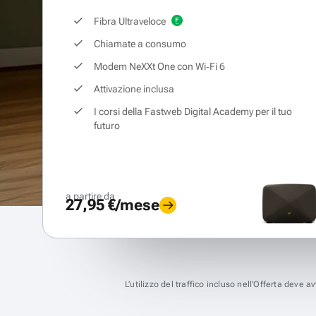
Fibra Ultraveloce
Chiamate a consumo
Modem NeXXt One con Wi‑Fi 6
Attivazione inclusa
I corsi della Fastweb Digital Academy per il tuo
futuro
a partire da
27,95 €/mese
L’utilizzo del traffico incluso nell’Offerta deve 