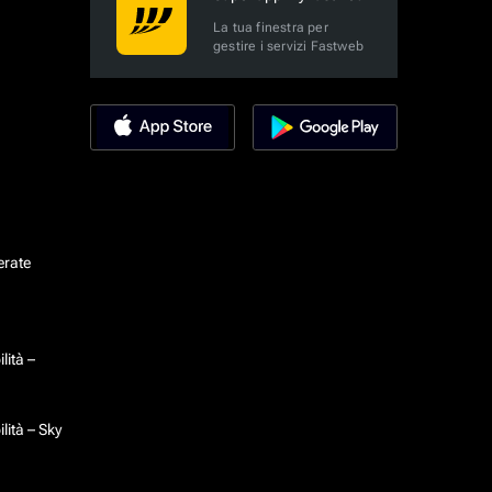
La tua finestra per
gestire i servizi Fastweb
erate
lità –
lità – Sky