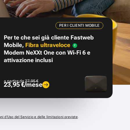
PER I CLIENTI MOBILE
Per te che sei già cliente Fastweb
Mobile,
Fibra ultraveloce
Modem NeXXt One con Wi‑Fi 6 e
attivazione inclusi
a partire da
27,95 €
23,95 €/mese
ni d’Uso del Servizio e delle limitazioni previste
.