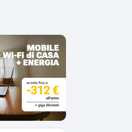
MOBILE
+ Wi-Fi di CASA
+ ENERGIA
sconto fino a
-312 €
all'anno
+ giga illimitati