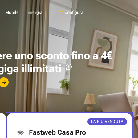
Configura
Mobile
Energia
ere uno
sconto fino a 4€
giga illimitati
LA PIÙ VENDUTA
Fastweb Casa Pro