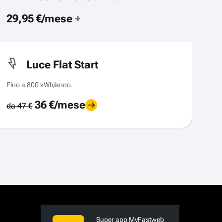
29,95 €/mese
+
Luce Flat Start
Fino a 800 kWh/anno.
36 €/mese
da 47 €
Super app MyFastweb