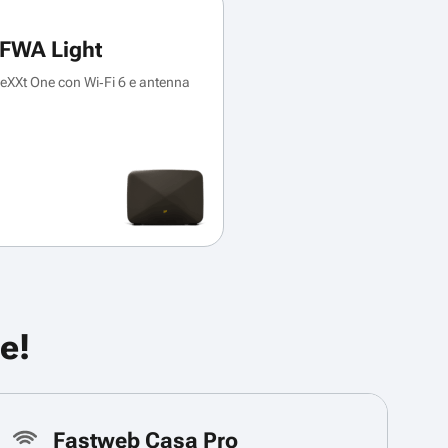
FWA Light
XXt One con Wi‑Fi 6 e antenna
e!
Fastweb Casa Pro