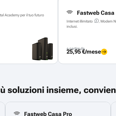
Fastweb Casa 
ital Academy per il tuo futuro
Internet illimitato
, Modem Ne
inclusi.
a partire da
25,95 €/mese
iù soluzioni insieme, convien
Fastweb Casa Pro