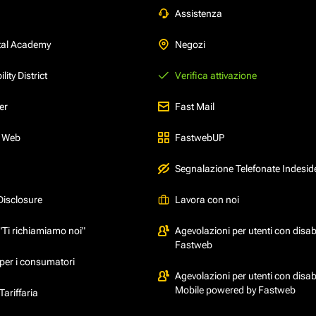
Assistenza
tal Academy
Negozi
ity District
Verifica attivazione
er
Fast Mail
l Web
FastwebUP
Segnalazione Telefonate Indesid
Disclosure
Lavora con noi
"Ti richiamiamo noi"
Agevolazioni per utenti con disabi
Fastweb
per i consumatori
Agevolazioni per utenti con disabi
Mobile powered by Fastweb
ariffaria