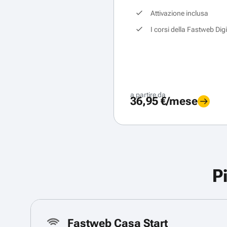
Attivazione inclusa
I corsi della Fastweb Dig
a partire da
36,95 €/mese
P
Fastweb Casa Start