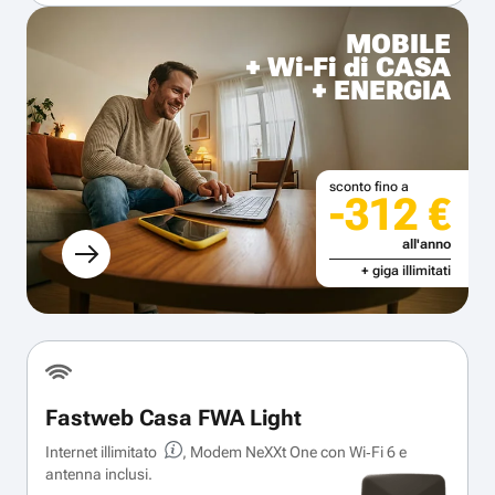
MOBILE
+ Wi-Fi di CASA
+ ENERGIA
sconto fino a
-312 €
all'anno
+ giga illimitati
Fastweb Casa FWA Light
Internet illimitato
, Modem NeXXt One con Wi‑Fi 6 e
antenna inclusi.