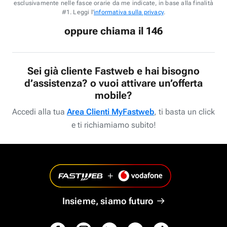
esclusivamente nelle fasce orarie da me indicate, in base alla finalità
#1. Leggi l'
informativa sulla privacy
.
oppure chiama il 146
Sei già cliente Fastweb e hai bisogno
d’assistenza? o vuoi attivare un’offerta
mobile?
Accedi alla tua
Area Clienti MyFastweb
, ti basta un click
e ti richiamiamo subito!
Insieme, siamo futuro