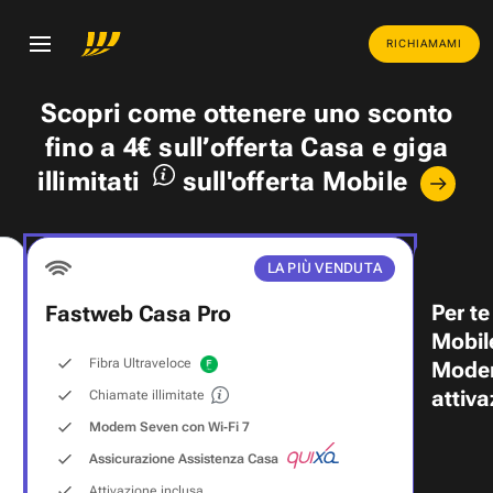
RICHIAMAMI
Scopri come ottenere uno
sconto
fino a 4€
sull’offerta Casa e
giga
illimitati
sull'offerta Mobile
LA PIÙ VENDUTA
Per te
Fastweb Casa Pro
Mobil
Fibra Ultraveloce
Modem
attiva
Chiamate illimitate
Modem Seven con Wi‑Fi 7
Assicurazione Assistenza Casa
Attivazione inclusa