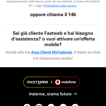
esclusivamente nelle fasce orarie da me indicate, in base alla finalità
#1. Leggi l'
informativa sulla privacy
.
oppure chiama il 146
Sei già cliente Fastweb e hai bisogno
d’assistenza? o vuoi attivare un’offerta
mobile?
Accedi alla tua
Area Clienti MyFastweb
, ti basta un click
e ti richiamiamo subito!
Insieme, siamo futuro