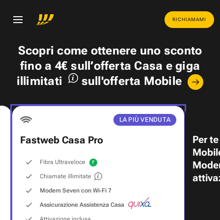
RICHIAMAMI
Scopri come ottenere uno
sconto
fino a 4€
sull’offerta Casa e
giga
illimitati
sull'offerta Mobile
LA PIÙ VENDUTA
Per te
Fastweb Casa Pro
Mobil
Fibra Ultraveloce
Modem
attiva
Chiamate illimitate
Modem Seven con Wi‑Fi 7
Assicurazione Assistenza Casa
Attivazione inclusa