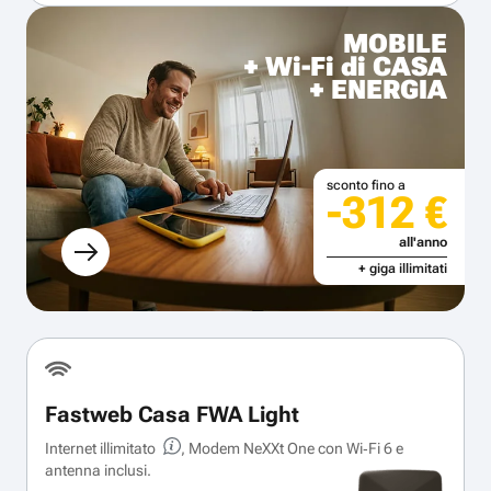
MOBILE
+ Wi-Fi di CASA
+ ENERGIA
sconto fino a
-312 €
all'anno
+ giga illimitati
Fastweb Casa FWA Light
Internet illimitato
, Modem NeXXt One con Wi‑Fi 6 e
antenna inclusi.