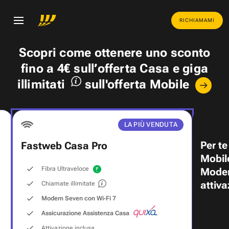
RICHIAMAMI
Scopri come ottenere uno
sconto
fino a 4€
sull’offerta Casa e
giga
illimitati
sull'offerta Mobile
LA PIÙ VENDUTA
Per te
Fastweb Casa Pro
Mobil
Fibra Ultraveloce
Modem
attiva
Chiamate illimitate
Modem Seven con Wi‑Fi 7
Assicurazione Assistenza Casa
Attivazione inclusa