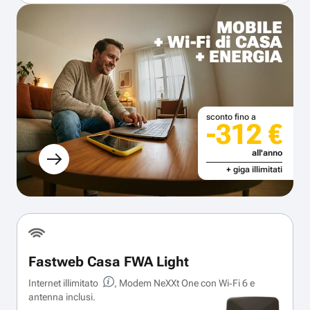
MOBILE
+ Wi-Fi di CASA
+ ENERGIA
sconto fino a
-312 €
all'anno
+ giga illimitati
Fastweb Casa FWA Light
Internet illimitato
, Modem NeXXt One con Wi‑Fi 6 e
antenna inclusi.