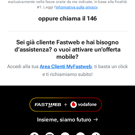
esclusivamente nelle fasce orarie da me indicate, in base alla finalità
#1. Leggi l'
informativa sulla privacy
.
oppure chiama il 146
Sei già cliente Fastweb e hai bisogno
d’assistenza? o vuoi attivare un’offerta
mobile?
Accedi alla tua
Area Clienti MyFastweb
, ti basta un click
e ti richiamiamo subito!
Insieme, siamo futuro