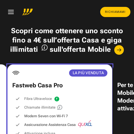
RICHIAMAMI
Scopri come ottenere uno
sconto
fino a 4€
sull’offerta Casa e
giga
illimitati
sull'offerta Mobile
LA PIÙ VENDUTA
Per te
Fastweb Casa Pro
Mobil
Fibra Ultraveloce
Modem
attiva
Chiamate illimitate
Modem Seven con Wi‑Fi 7
Assicurazione Assistenza Casa
Attivazione inclusa