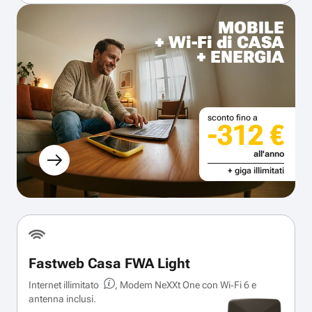
MOBILE
+ Wi-Fi di CASA
+ ENERGIA
sconto fino a
-312 €
all'anno
+ giga illimitati
Fastweb Casa FWA Light
Internet illimitato
, Modem NeXXt One con Wi‑Fi 6 e
antenna inclusi.