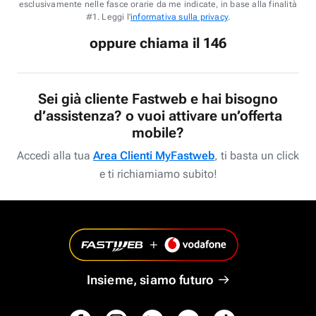
esclusivamente nelle fasce orarie da me indicate, in base alla finalità
#1. Leggi l'
informativa sulla privacy
.
oppure chiama il 146
Sei già cliente Fastweb e hai bisogno
d’assistenza? o vuoi attivare un’offerta
mobile?
Accedi alla tua
Area Clienti MyFastweb
, ti basta un click
e ti richiamiamo subito!
Insieme, siamo futuro