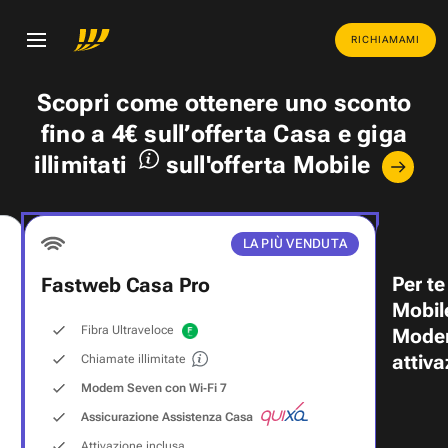
RICHIAMAMI
Scopri come ottenere uno
sconto
fino a 4€
sull’offerta Casa e
giga
illimitati
sull'offerta Mobile
LA PIÙ VENDUTA
Per te
Fastweb Casa Pro
Mobil
Fibra Ultraveloce
Modem
attiva
Chiamate illimitate
Modem Seven con Wi‑Fi 7
Assicurazione Assistenza Casa
Attivazione inclusa