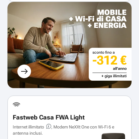
MOBILE
+ Wi-Fi di CASA
+ ENERGIA
sconto fino a
-312 €
all'anno
+ giga illimitati
Fastweb Casa FWA Light
Internet illimitato
, Modem NeXXt One con Wi‑Fi 6 e
antenna inclusi.