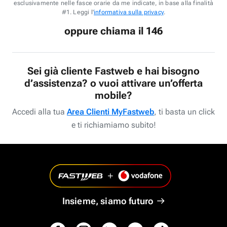
esclusivamente nelle fasce orarie da me indicate, in base alla finalità
#1. Leggi l'
informativa sulla privacy
.
oppure chiama il 146
Sei già cliente Fastweb e hai bisogno
d’assistenza? o vuoi attivare un’offerta
mobile?
Accedi alla tua
Area Clienti MyFastweb
, ti basta un click
e ti richiamiamo subito!
Insieme, siamo futuro