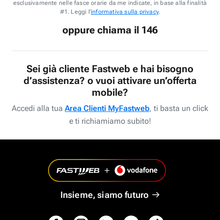
esclusivamente nelle fasce orarie da me indicate, in base alla finalità
#1. Leggi l'
informativa sulla privacy
.
oppure chiama il 146
Sei già cliente Fastweb e hai bisogno
d’assistenza? o vuoi attivare un’offerta
mobile?
Accedi alla tua
Area Clienti MyFastweb
, ti basta un click
e ti richiamiamo subito!
Insieme, siamo futuro