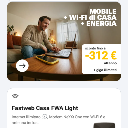
MOBILE
+ Wi-Fi di CASA
+ ENERGIA
sconto fino a
-312 €
all'anno
+ giga illimitati
Fastweb Casa FWA Light
Internet illimitato
, Modem NeXXt One con Wi‑Fi 6 e
antenna inclusi.