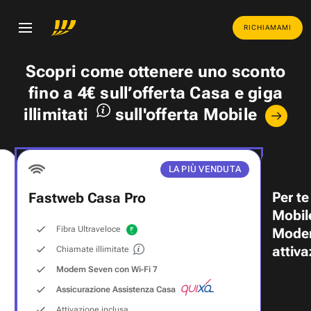
RICHIAMAMI
Scopri come ottenere uno
sconto
fino a 4€
sull’offerta Casa e
giga
illimitati
sull'offerta Mobile
LA PIÙ VENDUTA
Per te
Fastweb Casa Pro
Mobil
Fibra Ultraveloce
Modem
attiva
Chiamate illimitate
Modem Seven con Wi‑Fi 7
Assicurazione Assistenza Casa
Attivazione inclusa