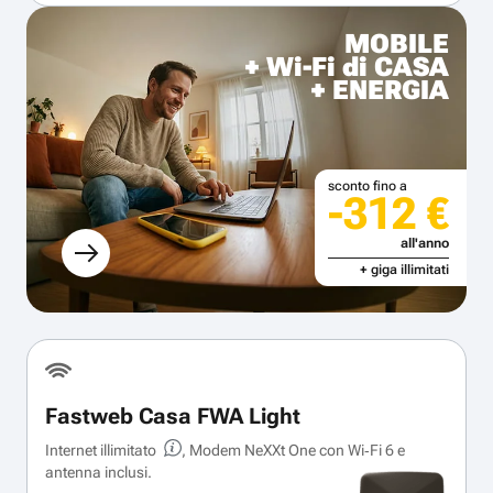
MOBILE
+ Wi-Fi di CASA
+ ENERGIA
sconto fino a
-312 €
all'anno
+ giga illimitati
Fastweb Casa FWA Light
Internet illimitato
, Modem NeXXt One con Wi‑Fi 6 e
antenna inclusi.