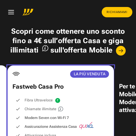
RICHIAMAMI
Scopri come ottenere uno
sconto
fino a 4€
sull’offerta Casa e
giga
illimitati
sull'offerta Mobile
LA PIÙ VENDUTA
Per te
Fastweb Casa Pro
Mobil
Fibra Ultraveloce
Modem
attiva
Chiamate illimitate
Modem Seven con Wi‑Fi 7
Assicurazione Assistenza Casa
Attivazione inclusa