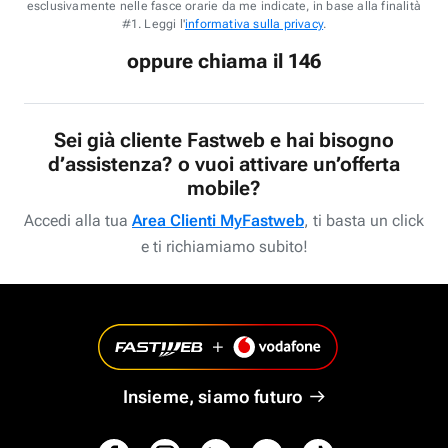
esclusivamente nelle fasce orarie da me indicate, in base alla finalità
#1. Leggi l'
informativa sulla privacy
.
oppure chiama il 146
Sei già cliente Fastweb e hai bisogno
d’assistenza? o vuoi attivare un’offerta
mobile?
Accedi alla tua
Area Clienti MyFastweb
, ti basta un click
e ti richiamiamo subito!
Insieme, siamo futuro