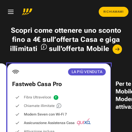
RICHIAMAMI
Scopri come ottenere uno
sconto
fino a 4€
sull’offerta Casa e
giga
illimitati
sull'offerta Mobile
LA PIÙ VENDUTA
Per te
Fastweb Casa Pro
Mobil
Fibra Ultraveloce
Modem
attiva
Chiamate illimitate
Modem Seven con Wi‑Fi 7
Assicurazione Assistenza Casa
Attivazione inclusa