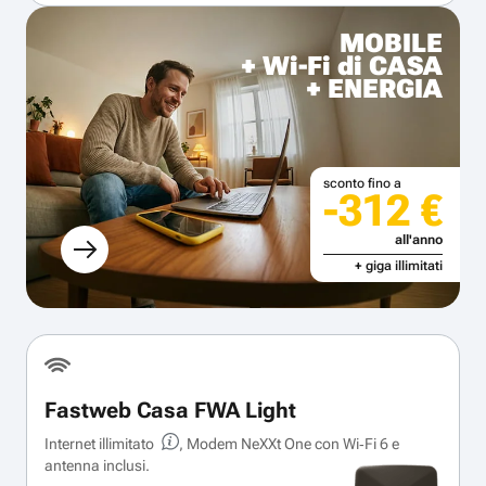
MOBILE
+ Wi-Fi di CASA
+ ENERGIA
sconto fino a
-312 €
all'anno
+ giga illimitati
Fastweb Casa FWA Light
Internet illimitato
, Modem NeXXt One con Wi‑Fi 6 e
antenna inclusi.