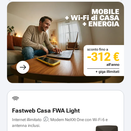
MOBILE
+ Wi-Fi di CASA
+ ENERGIA
sconto fino a
-312 €
all'anno
+ giga illimitati
Fastweb Casa FWA Light
Internet illimitato
, Modem NeXXt One con Wi‑Fi 6 e
antenna inclusi.