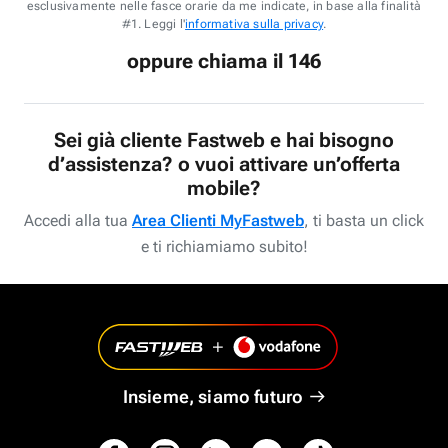
esclusivamente nelle fasce orarie da me indicate, in base alla finalità
#1. Leggi l'
informativa sulla privacy
.
oppure chiama il 146
Sei già cliente Fastweb e hai bisogno
d’assistenza? o vuoi attivare un’offerta
mobile?
Accedi alla tua
Area Clienti MyFastweb
, ti basta un click
e ti richiamiamo subito!
Insieme, siamo futuro