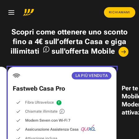
RICHIAMAMI
Scopri come ottenere uno
sconto
fino a 4€
sull’offerta Casa e
giga
illimitati
sull'offerta Mobile
LA PIÙ VENDUTA
Per te
Fastweb Casa Pro
Mobil
Fibra Ultraveloce
Modem
attiva
Chiamate illimitate
Modem Seven con Wi‑Fi 7
Assicurazione Assistenza Casa
Attivazione inclusa