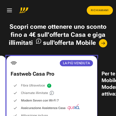
RICHIAMAMI
Scopri come ottenere uno
sconto
fino a 4€
sull’offerta Casa e
giga
illimitati
sull'offerta Mobile
LA PIÙ VENDUTA
Per te
Fastweb Casa Pro
Mobil
Fibra Ultraveloce
Modem
attiva
Chiamate illimitate
Modem Seven con Wi‑Fi 7
Assicurazione Assistenza Casa
Attivazione inclusa