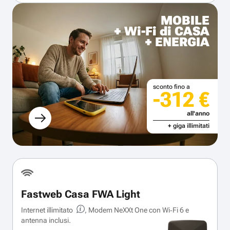
MOBILE
+ Wi-Fi di CASA
+ ENERGIA
sconto fino a
-312 €
all'anno
+ giga illimitati
Fastweb Casa FWA Light
Internet illimitato
, Modem NeXXt One con Wi‑Fi 6 e
antenna inclusi.