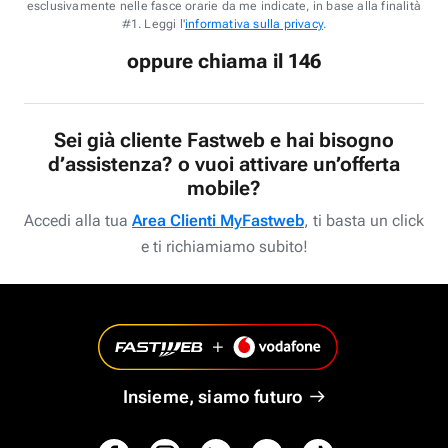
esclusivamente nelle fasce orarie da me indicate, in base alla finalità
#1. Leggi l'
informativa sulla privacy
.
oppure chiama il 146
Sei già cliente Fastweb e hai bisogno
d’assistenza? o vuoi attivare un’offerta
mobile?
Accedi alla tua
Area Clienti MyFastweb
, ti basta un click
e ti richiamiamo subito!
Insieme, siamo futuro