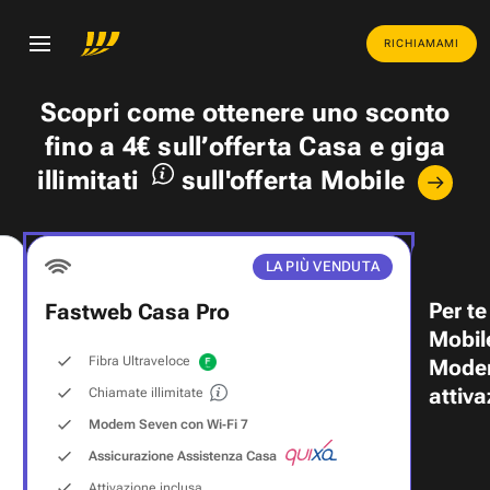
RICHIAMAMI
Scopri come ottenere uno
sconto
fino a 4€
sull’offerta Casa e
giga
illimitati
sull'offerta Mobile
LA PIÙ VENDUTA
Per te
Fastweb Casa Pro
Mobil
Fibra Ultraveloce
Modem
attiva
Chiamate illimitate
Modem Seven con Wi‑Fi 7
Assicurazione Assistenza Casa
Attivazione inclusa