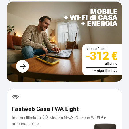
MOBILE
+ Wi-Fi di CASA
+ ENERGIA
sconto fino a
-312 €
all'anno
+ giga illimitati
Fastweb Casa FWA Light
Internet illimitato
, Modem NeXXt One con Wi‑Fi 6 e
antenna inclusi.