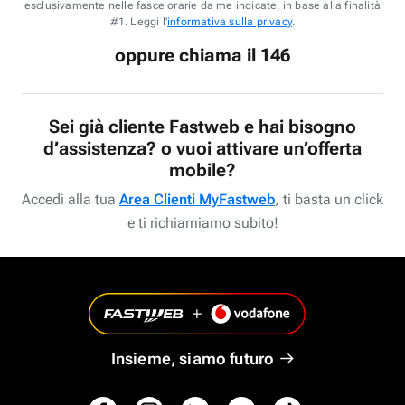
esclusivamente nelle fasce orarie da me indicate, in base alla finalità
#1. Leggi l'
informativa sulla privacy
.
oppure chiama il 146
Sei già cliente Fastweb e hai bisogno
d’assistenza? o vuoi attivare un’offerta
mobile?
Accedi alla tua
Area Clienti MyFastweb
, ti basta un click
e ti richiamiamo subito!
Insieme, siamo futuro