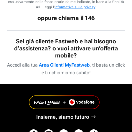
esclusivamente nelle fasce orarie da me indicate, in base alla finalità
#1. Leggi l'
informativa sulla privacy
.
oppure chiama il 146
Sei già cliente Fastweb e hai bisogno
d’assistenza? o vuoi attivare un’offerta
mobile?
Accedi alla tua
Area Clienti MyFastweb
, ti basta un click
e ti richiamiamo subito!
Insieme, siamo futuro