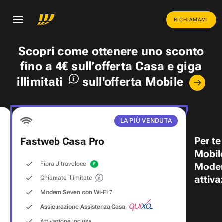
RICHIAMAMI
Scopri come ottenere uno
sconto
fino a 4€
sull’offerta Casa e
giga
illimitati
sull'offerta Mobile
LA PIÙ VENDUTA
Per te
Fastweb Casa Pro
Mobil
Fibra Ultraveloce
Modem
attiva
Chiamate illimitate
Modem Seven con Wi‑Fi 7
Assicurazione Assistenza Casa
Attivazione inclusa