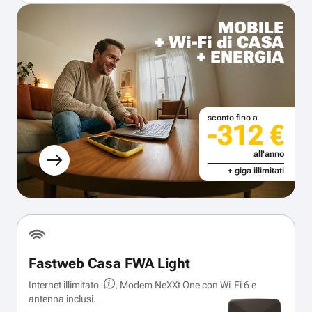
MOBILE
+ Wi-Fi di CASA
+ ENERGIA
sconto fino a
-312 €
all'anno
+ giga illimitati
Fastweb Casa FWA Light
Internet illimitato
, Modem NeXXt One con Wi‑Fi 6 e
antenna inclusi.