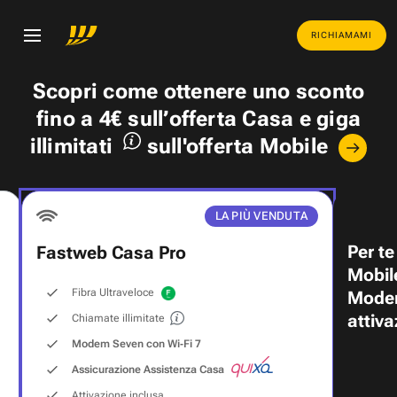
RICHIAMAMI
Scopri come ottenere uno
sconto
fino a 4€
sull’offerta Casa e
giga
illimitati
sull'offerta Mobile
LA PIÙ VENDUTA
Per te
Fastweb Casa Pro
Mobil
Fibra Ultraveloce
Modem
attiva
Chiamate illimitate
Modem Seven con Wi‑Fi 7
Assicurazione Assistenza Casa
Attivazione inclusa