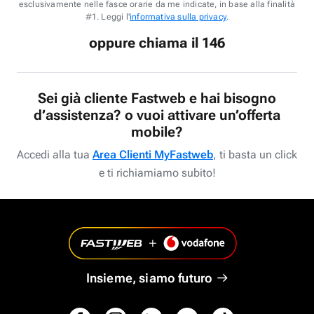
esclusivamente nelle fasce orarie da me indicate, in base alla finalità
#1. Leggi l'
informativa sulla privacy
.
oppure chiama il 146
Sei già cliente Fastweb e hai bisogno
d’assistenza? o vuoi attivare un’offerta
mobile?
Accedi alla tua
Area Clienti MyFastweb
, ti basta un click
e ti richiamiamo subito!
Insieme, siamo futuro