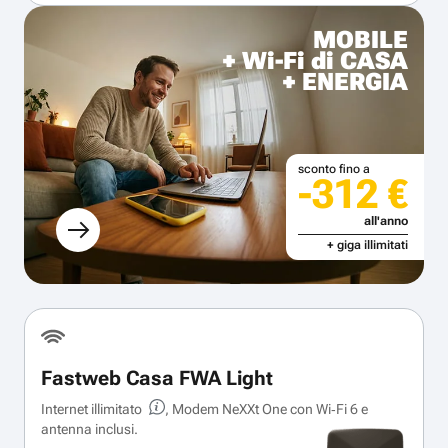
MOBILE
+ Wi-Fi di CASA
+ ENERGIA
sconto fino a
-312 €
all'anno
+ giga illimitati
Fastweb Casa FWA Light
Internet illimitato
, Modem NeXXt One con Wi‑Fi 6 e
antenna inclusi.