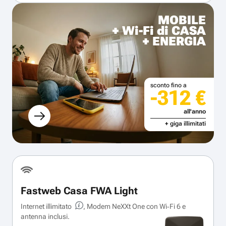
MOBILE
+ Wi-Fi di CASA
+ ENERGIA
sconto fino a
-312 €
all'anno
+ giga illimitati
Fastweb Casa FWA Light
Internet illimitato
, Modem NeXXt One con Wi‑Fi 6 e
antenna inclusi.