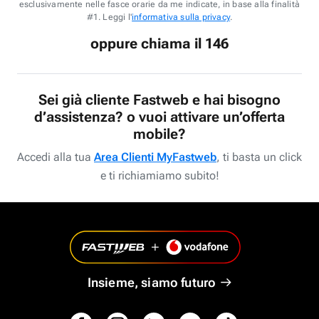
esclusivamente nelle fasce orarie da me indicate, in base alla finalità
#1. Leggi l'
informativa sulla privacy
.
oppure chiama il 146
Sei già cliente Fastweb e hai bisogno
d’assistenza? o vuoi attivare un’offerta
mobile?
Accedi alla tua
Area Clienti MyFastweb
, ti basta un click
e ti richiamiamo subito!
Insieme, siamo futuro