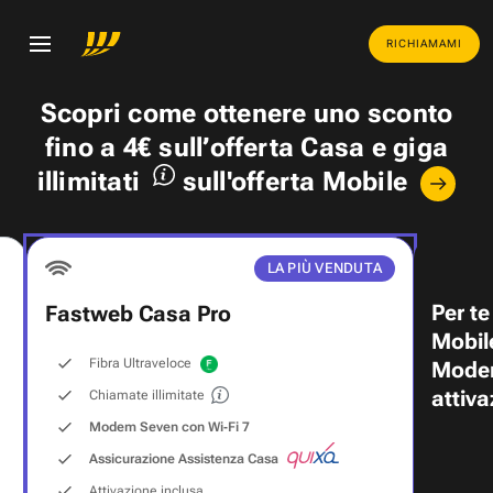
RICHIAMAMI
Scopri come ottenere uno
sconto
fino a 4€
sull’offerta Casa e
giga
illimitati
sull'offerta Mobile
LA PIÙ VENDUTA
Per te
Fastweb Casa Pro
Mobil
Fibra Ultraveloce
Modem
attiva
Chiamate illimitate
Modem Seven con Wi‑Fi 7
Assicurazione Assistenza Casa
Attivazione inclusa