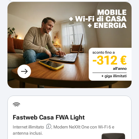
MOBILE
+ Wi-Fi di CASA
+ ENERGIA
sconto fino a
-312 €
all'anno
+ giga illimitati
Fastweb Casa FWA Light
Internet illimitato
, Modem NeXXt One con Wi‑Fi 6 e
antenna inclusi.