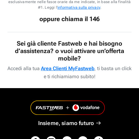
esclusivamente nelle fasce orarie da me indicate, in base alla finalità
#1. Leggi l'
informativa sulla privacy
.
oppure chiama il 146
Sei già cliente Fastweb e hai bisogno
d’assistenza? o vuoi attivare un’offerta
mobile?
Accedi alla tua
Area Clienti MyFastweb
, ti basta un click
e ti richiamiamo subito!
Insieme, siamo futuro