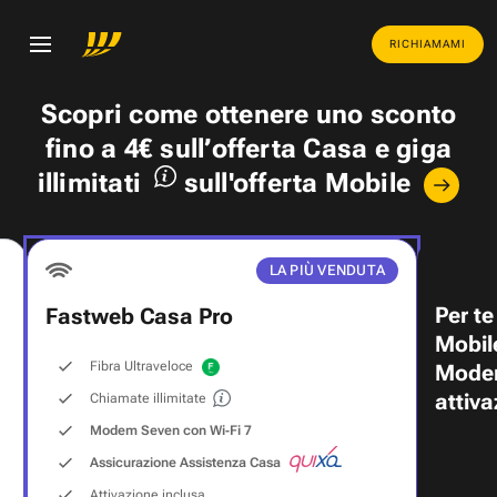
RICHIAMAMI
Scopri come ottenere uno
sconto
fino a 4€
sull’offerta Casa e
giga
illimitati
sull'offerta Mobile
LA PIÙ VENDUTA
Per te
Fastweb Casa Pro
Mobil
Fibra Ultraveloce
Modem
attiva
Chiamate illimitate
Modem Seven con Wi‑Fi 7
Assicurazione Assistenza Casa
Attivazione inclusa