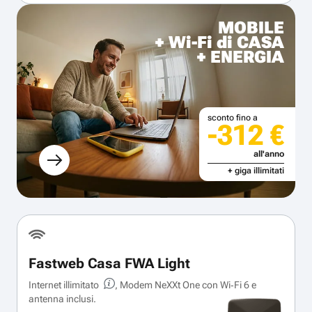
MOBILE
+ Wi-Fi di CASA
+ ENERGIA
sconto fino a
-312 €
all'anno
+ giga illimitati
Fastweb Casa FWA Light
Internet illimitato
, Modem NeXXt One con Wi‑Fi 6 e
antenna inclusi.