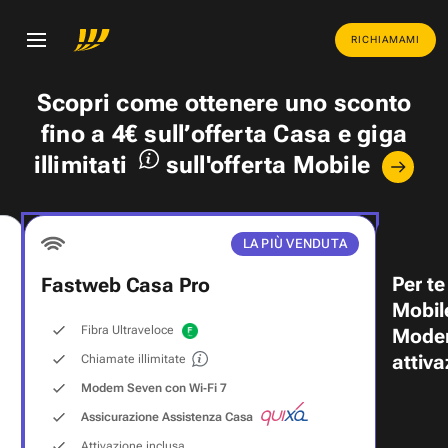
RICHIAMAMI
Scopri come ottenere uno
sconto
fino a 4€
sull’offerta Casa e
giga
illimitati
sull'offerta Mobile
LA PIÙ VENDUTA
Per te
Fastweb Casa Pro
Mobil
Fibra Ultraveloce
Modem
attiva
Chiamate illimitate
Modem Seven con Wi‑Fi 7
Assicurazione Assistenza Casa
Attivazione inclusa