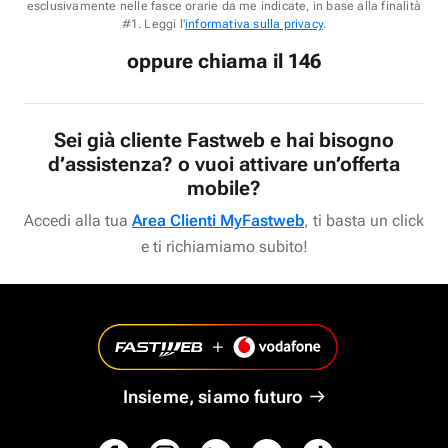
esclusivamente nelle fasce orarie da me indicate, in base alla finalità
#1. Leggi l'
informativa sulla privacy
.
oppure chiama il 146
Sei già cliente Fastweb e hai bisogno
d’assistenza? o vuoi attivare un’offerta
mobile?
Accedi alla tua
Area Clienti MyFastweb
, ti basta un click
e ti richiamiamo subito!
Insieme, siamo futuro