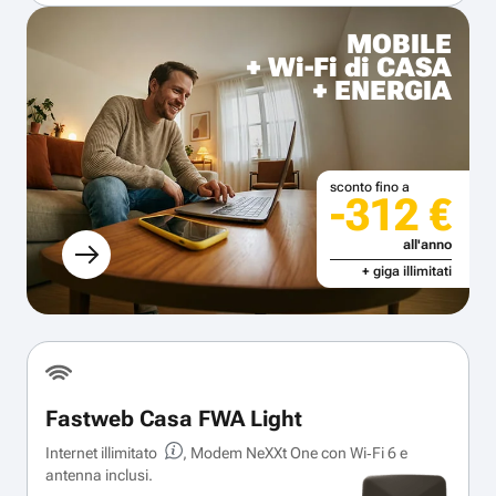
MOBILE
+ Wi-Fi di CASA
+ ENERGIA
sconto fino a
-312 €
all'anno
+ giga illimitati
Fastweb Casa FWA Light
Internet illimitato
, Modem NeXXt One con Wi‑Fi 6 e
antenna inclusi.