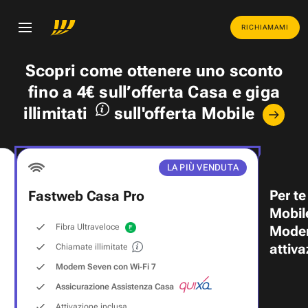
RICHIAMAMI
Scopri come ottenere uno
sconto
fino a 4€
sull’offerta Casa e
giga
illimitati
sull'offerta Mobile
LA PIÙ VENDUTA
Per te
Fastweb Casa Pro
Mobil
Fibra Ultraveloce
Modem
attiva
Chiamate illimitate
Modem Seven con Wi‑Fi 7
Assicurazione Assistenza Casa
Attivazione inclusa