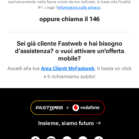
esclusivamente nelle fasce orarie da me indicate, in base alla finalità
#1. Leggi l'
informativa sulla privacy
.
oppure chiama il 146
Sei già cliente Fastweb e hai bisogno
d’assistenza? o vuoi attivare un’offerta
mobile?
Accedi alla tua
Area Clienti MyFastweb
, ti basta un click
e ti richiamiamo subito!
Insieme, siamo futuro