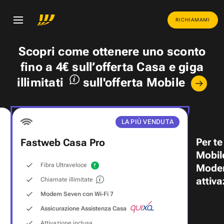
RICHIAMAMI
Scopri come ottenere uno
sconto
fino a 4€
sull’offerta Casa e
giga
illimitati
sull'offerta Mobile
LA PIÙ VENDUTA
Per te
Fastweb Casa Pro
Mobil
Fibra Ultraveloce
Modem
attiva
Chiamate illimitate
Modem Seven con Wi‑Fi 7
Assicurazione Assistenza Casa
Attivazione inclusa