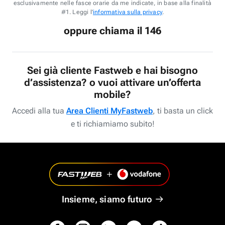
esclusivamente nelle fasce orarie da me indicate, in base alla finalità
#1. Leggi l'
informativa sulla privacy
.
oppure chiama il 146
Sei già cliente Fastweb e hai bisogno
d’assistenza? o vuoi attivare un’offerta
mobile?
Accedi alla tua
Area Clienti MyFastweb
, ti basta un click
e ti richiamiamo subito!
Insieme, siamo futuro