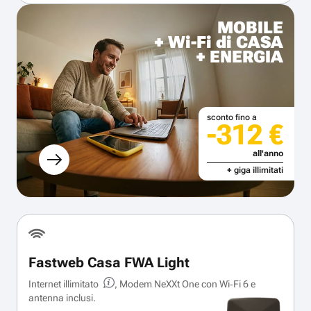
MOBILE
+ Wi-Fi di CASA
+ ENERGIA
sconto fino a
-312 €
all'anno
+ giga illimitati
Fastweb Casa FWA Light
Internet illimitato
, Modem NeXXt One con Wi‑Fi 6 e
antenna inclusi.