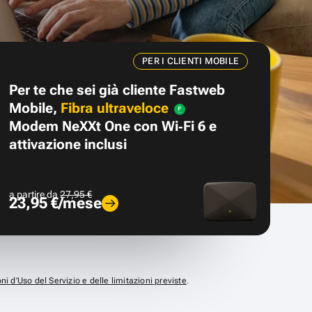
PER I CLIENTI MOBILE
Per te che sei già cliente Fastweb
Mobile,
Fibra ultraveloce
Modem NeXXt One con Wi‑Fi 6 e
attivazione inclusi
a partire da
27,95 €
23,95 €/mese
ni d’Uso del Servizio e delle limitazioni previste
.