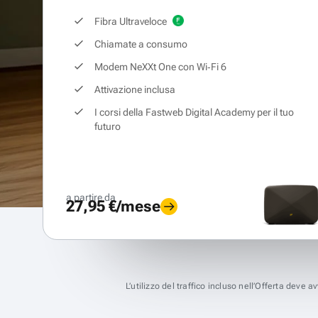
Fibra Ultraveloce
Chiamate a consumo
Modem NeXXt One con Wi‑Fi 6
Attivazione inclusa
I corsi della Fastweb Digital Academy per il tuo
futuro
a partire da
27,95 €/mese
L’utilizzo del traffico incluso nell’Offerta deve 