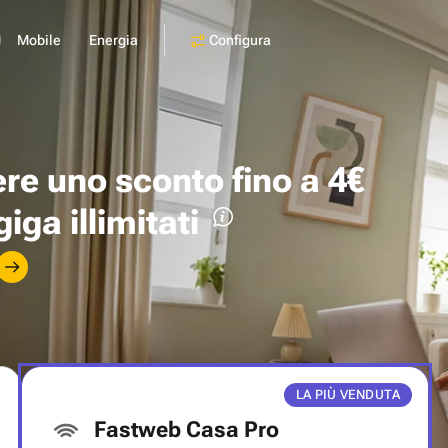
Configura
Mobile
Energia
ere uno
sconto fino a 4€
giga illimitati
LA PIÙ VENDUTA
Fastweb Casa Pro