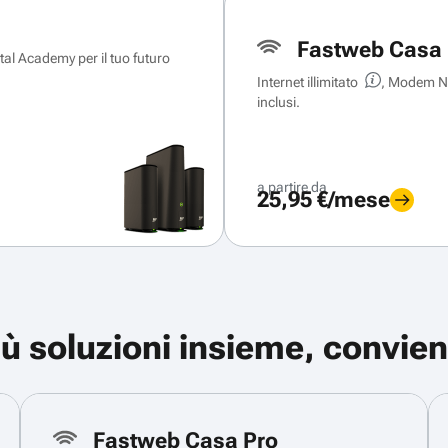
Fastweb Casa 
ital Academy per il tuo futuro
Internet illimitato
, Modem Ne
inclusi.
a partire da
25,95 €/mese
iù soluzioni insieme, convien
Fastweb Casa Pro