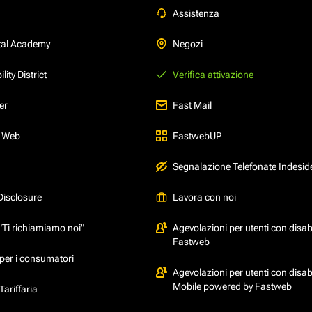
Assistenza
tal Academy
Negozi
ity District
Verifica attivazione
er
Fast Mail
l Web
FastwebUP
Segnalazione Telefonate Indesid
Disclosure
Lavora con noi
"Ti richiamiamo noi"
Agevolazioni per utenti con disabi
Fastweb
per i consumatori
Agevolazioni per utenti con disabi
Mobile powered by Fastweb
ariffaria