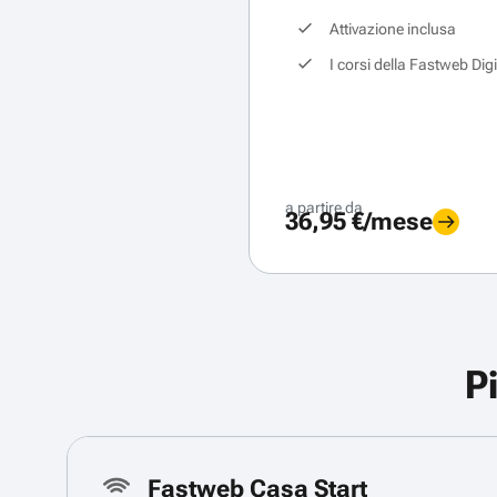
Attivazione inclusa
I corsi della Fastweb Dig
a partire da
36,95 €/mese
P
Fastweb Casa Start