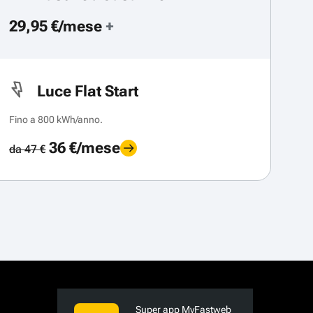
29,95 €/mese
+
Luce Flat Start
Fino a 800 kWh/anno.
36 €/mese
da 47 €
Super app MyFastweb