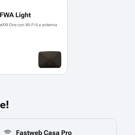
FWA Light
XXt One con Wi‑Fi 6 e antenna
e!
Fastweb Casa Pro