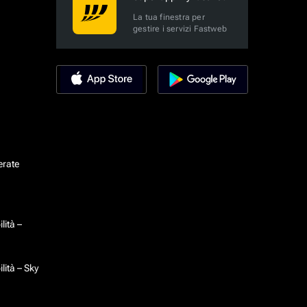
La tua finestra per
gestire i servizi Fastweb
erate
lità –
lità – Sky