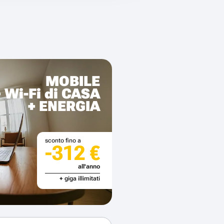
MOBILE
+ Wi-Fi di CASA
+ ENERGIA
sconto fino a
-312 €
all'anno
+ giga illimitati