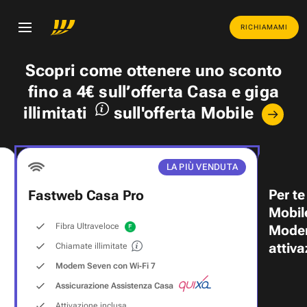
RICHIAMAMI
Scopri come ottenere uno
sconto
fino a 4€
sull’offerta Casa e
giga
illimitati
sull'offerta Mobile
LA PIÙ VENDUTA
Per te
Fastweb Casa Pro
Mobil
Fibra Ultraveloce
Modem
attiva
Chiamate illimitate
Modem Seven con Wi‑Fi 7
Assicurazione Assistenza Casa
Attivazione inclusa