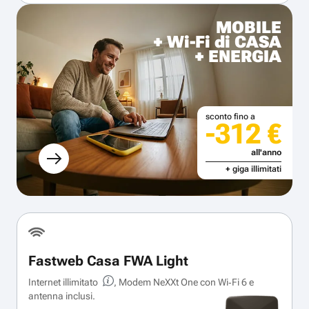
MOBILE
+ Wi-Fi di CASA
+ ENERGIA
sconto fino a
-312 €
all'anno
+ giga illimitati
Fastweb Casa FWA Light
Internet illimitato
, Modem NeXXt One con Wi‑Fi 6 e
antenna inclusi.