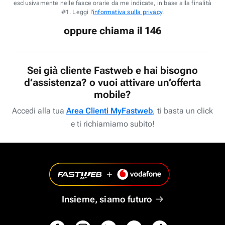
esclusivamente nelle fasce orarie da me indicate, in base alla finalità
#1. Leggi l'
informativa sulla privacy
.
oppure chiama il 146
Sei già cliente Fastweb e hai bisogno
d’assistenza? o vuoi attivare un’offerta
mobile?
Accedi alla tua
Area Clienti MyFastweb
, ti basta un click
e ti richiamiamo subito!
Insieme, siamo futuro