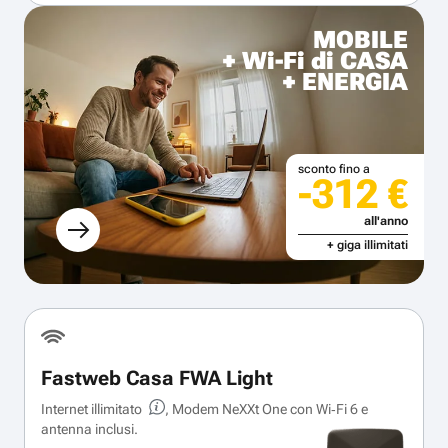
MOBILE
+ Wi-Fi di CASA
+ ENERGIA
sconto fino a
-312 €
all'anno
+ giga illimitati
Fastweb Casa FWA Light
Internet illimitato
, Modem NeXXt One con Wi‑Fi 6 e
antenna inclusi.