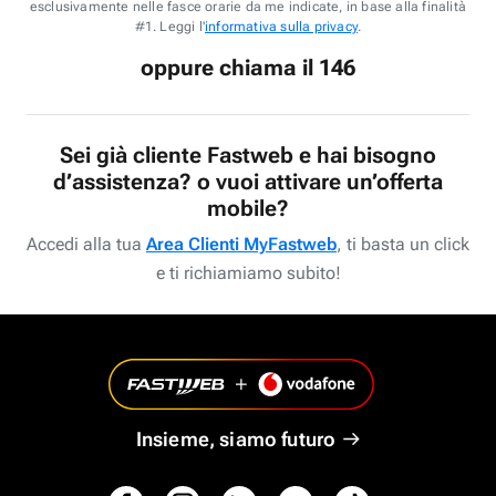
esclusivamente nelle fasce orarie da me indicate, in base alla finalità
#1. Leggi l'
informativa sulla privacy
.
oppure chiama il 146
Sei già cliente Fastweb e hai bisogno
d’assistenza? o vuoi attivare un’offerta
mobile?
Accedi alla tua
Area Clienti MyFastweb
, ti basta un click
e ti richiamiamo subito!
Insieme, siamo futuro