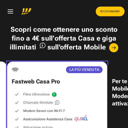
RICHIAMAMI
Scopri come ottenere uno
sconto
fino a 4€
sull’offerta Casa e
giga
illimitati
sull'offerta Mobile
LA PIÙ VENDUTA
Per te
Fastweb Casa Pro
Mobil
Fibra Ultraveloce
Modem
attiva
Chiamate illimitate
Modem Seven con Wi‑Fi 7
Assicurazione Assistenza Casa
Attivazione inclusa