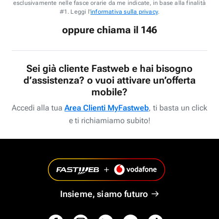
esclusivamente nelle fasce orarie da me indicate, in base alla finalità
#1. Leggi l'
informativa sulla privacy
.
oppure chiama il 146
Sei già cliente Fastweb e hai bisogno
d’assistenza? o vuoi attivare un’offerta
mobile?
Accedi alla tua
Area Clienti MyFastweb
, ti basta un click
e ti richiamiamo subito!
Insieme, siamo futuro