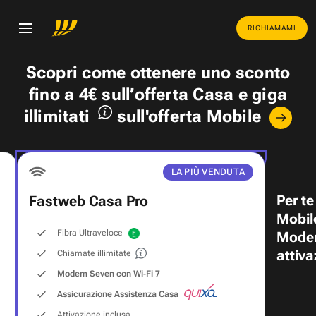
RICHIAMAMI
Scopri come ottenere uno
sconto
fino a 4€
sull’offerta Casa e
giga
illimitati
sull'offerta Mobile
LA PIÙ VENDUTA
Per te
Fastweb Casa Pro
Mobil
Fibra Ultraveloce
Modem
attiva
Chiamate illimitate
Modem Seven con Wi‑Fi 7
Assicurazione Assistenza Casa
Attivazione inclusa