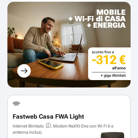
MOBILE
+ Wi-Fi di CASA
+ ENERGIA
sconto fino a
-312 €
all'anno
+ giga illimitati
Fastweb Casa FWA Light
Internet illimitato
, Modem NeXXt One con Wi‑Fi 6 e
antenna inclusi.