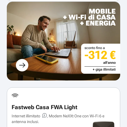
MOBILE
+ Wi-Fi di CASA
+ ENERGIA
sconto fino a
-312 €
all'anno
+ giga illimitati
Fastweb Casa FWA Light
Internet illimitato
, Modem NeXXt One con Wi‑Fi 6 e
antenna inclusi.