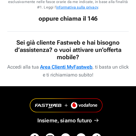
esclusivamente nelle fasce orarie da me indicate, in base alla finalità
#1. Leggi l'
informativa sulla privacy
.
oppure chiama il 146
Sei già cliente Fastweb e hai bisogno
d’assistenza? o vuoi attivare un’offerta
mobile?
Accedi alla tua
Area Clienti MyFastweb
, ti basta un click
e ti richiamiamo subito!
Insieme, siamo futuro