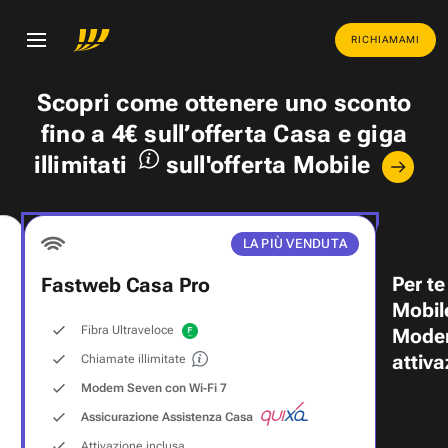
RICHIAMAMI
Scopri come ottenere uno
sconto
fino a 4€
sull’offerta Casa e
giga
illimitati
sull'offerta Mobile
LA PIÙ VENDUTA
Per te
Fastweb Casa Pro
Mobil
Fibra Ultraveloce
Modem
attiva
Chiamate illimitate
Modem Seven con Wi‑Fi 7
Assicurazione Assistenza Casa
Attivazione inclusa