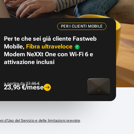
PER I CLIENTI MOBILE
Per te che sei già cliente Fastweb
Mobile,
Fibra ultraveloce
Modem NeXXt One con Wi‑Fi 6 e
attivazione inclusi
a partire da
27,95 €
23,95 €/mese
ni d’Uso del Servizio e delle limitazioni previste
.