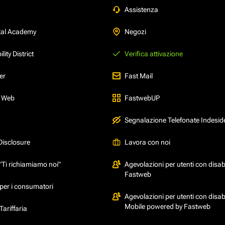
Assistenza
tal Academy
Negozi
ity District
Verifica attivazione
er
Fast Mail
l Web
FastwebUP
Segnalazione Telefonate Indesid
Disclosure
Lavora con noi
"Ti richiamiamo noi"
Agevolazioni per utenti con disabi
Fastweb
per i consumatori
Agevolazioni per utenti con disabi
Mobile powered by Fastweb
ariffaria