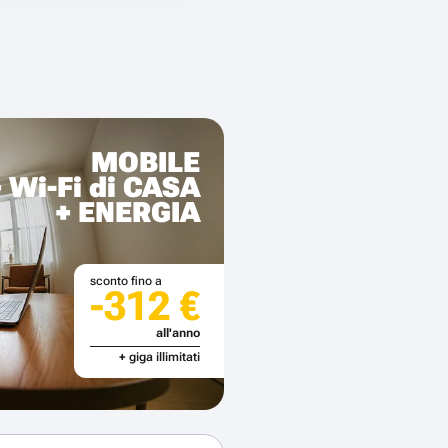
MOBILE
+ Wi-Fi di CASA
+ ENERGIA
sconto fino a
-312 €
all'anno
+ giga illimitati