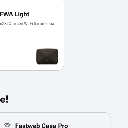
FWA Light
XXt One con Wi‑Fi 6 e antenna
e!
Fastweb Casa Pro