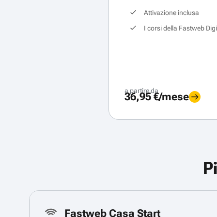
Attivazione inclusa
I corsi della Fastweb Dig
a partire da
36,95 €/mese
P
Fastweb Casa Start