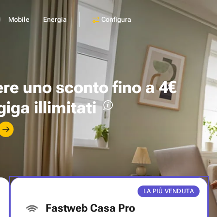
Configura
Mobile
Energia
ere uno
sconto fino a 4€
giga illimitati
LA PIÙ VENDUTA
Fastweb Casa Pro