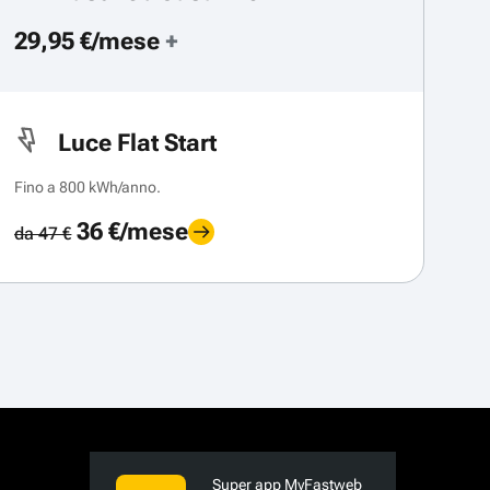
29,95 €/mese
+
Luce Flat Start
Fino a 800 kWh/anno.
36 €/mese
da 47 €
Super app MyFastweb