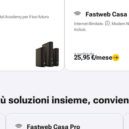
Fastweb Casa 
ital Academy per il tuo futuro
Internet illimitato
, Modem Ne
inclusi.
a partire da
25,95 €/mese
iù soluzioni insieme, convien
Fastweb Casa Pro