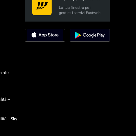
La tua finestra per
gestire i servizi Fastweb
erate
lità –
lità – Sky