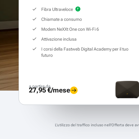
Fibra Ultraveloce
Chiamate a consumo
Modem NeXXt One con Wi‑Fi 6
Attivazione inclusa
I corsi della Fastweb Digital Academy per il tuo
futuro
a partire da
27,95 €/mese
L’utilizzo del traffico incluso nell’Offerta deve 