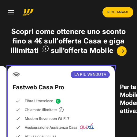
RICHIAMAMI
Scopri come ottenere uno
sconto
fino a 4€
sull’offerta Casa e
giga
illimitati
sull'offerta Mobile
LA PIÙ VENDUTA
Per te
Fastweb Casa Pro
Mobil
Fibra Ultraveloce
Modem
attiva
Chiamate illimitate
Modem Seven con Wi‑Fi 7
Assicurazione Assistenza Casa
Attivazione inclusa