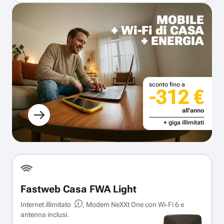
MOBILE
+ Wi-Fi di CASA
+ ENERGIA
sconto fino a
-312 €
all'anno
+ giga illimitati
Fastweb Casa FWA Light
Internet illimitato
, Modem NeXXt One con Wi‑Fi 6 e
antenna inclusi.