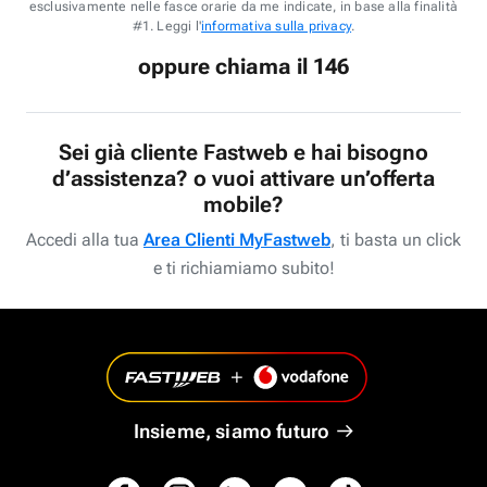
esclusivamente nelle fasce orarie da me indicate, in base alla finalità
#1. Leggi l'
informativa sulla privacy
.
oppure chiama il 146
Sei già cliente Fastweb e hai bisogno
d’assistenza? o vuoi attivare un’offerta
mobile?
Accedi alla tua
Area Clienti MyFastweb
, ti basta un click
e ti richiamiamo subito!
Insieme, siamo futuro