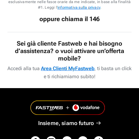
esclusivamente nelle fasce orarie da me indicate, in base alla finalità
#1. Leggi l'
informativa sulla privacy
.
oppure chiama il 146
Sei già cliente Fastweb e hai bisogno
d’assistenza? o vuoi attivare un’offerta
mobile?
Accedi alla tua
Area Clienti MyFastweb
, ti basta un click
e ti richiamiamo subito!
Insieme, siamo futuro