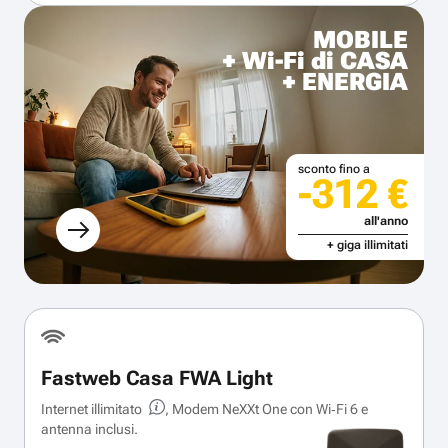
MOBILE
+ Wi-Fi di CASA
+ ENERGIA
sconto fino a
-312 €
all'anno
+ giga illimitati
Fastweb Casa FWA Light
Internet illimitato
, Modem NeXXt One con Wi‑Fi 6 e
antenna inclusi.