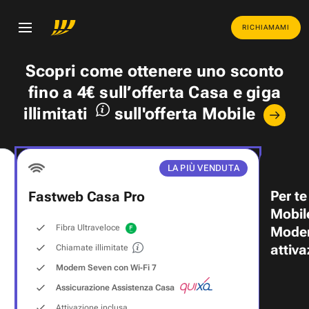
RICHIAMAMI
Scopri come ottenere uno
sconto
fino a 4€
sull’offerta Casa e
giga
illimitati
sull'offerta Mobile
LA PIÙ VENDUTA
Per te
Fastweb Casa Pro
Mobil
Fibra Ultraveloce
Modem
attiva
Chiamate illimitate
Modem Seven con Wi‑Fi 7
Assicurazione Assistenza Casa
Attivazione inclusa