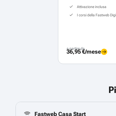
Attivazione inclusa
I corsi della Fastweb Dig
a partire da
36,95 €/mese
P
Fastweb Casa Start