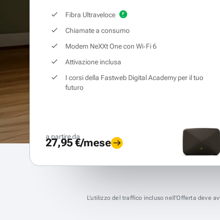
Fibra Ultraveloce
Chiamate a consumo
Modem NeXXt One con Wi‑Fi 6
Attivazione inclusa
I corsi della Fastweb Digital Academy per il tuo
futuro
a partire da
27,95 €/mese
L’utilizzo del traffico incluso nell’Offerta deve 