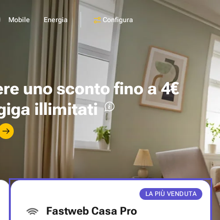
Configura
Mobile
Energia
ere uno
sconto fino a 4€
giga illimitati
LA PIÙ VENDUTA
Fastweb Casa Pro