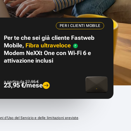
PER I CLIENTI MOBILE
Per te che sei già cliente Fastweb
Mobile,
Fibra ultraveloce
Modem NeXXt One con Wi‑Fi 6 e
attivazione inclusi
a partire da
27,95 €
23,95 €/mese
ni d’Uso del Servizio e delle limitazioni previste
.