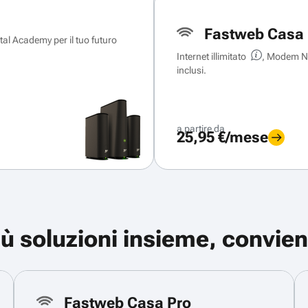
Fastweb Casa 
ital Academy per il tuo futuro
Internet illimitato
, Modem Ne
inclusi.
a partire da
25,95 €/mese
iù soluzioni insieme, convien
Fastweb Casa Pro