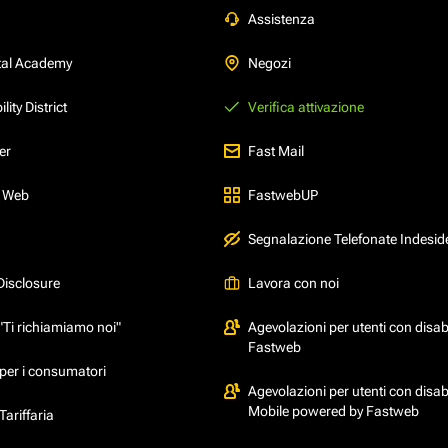
Assistenza
tal Academy
Negozi
ity District
Verifica attivazione
er
Fast Mail
l Web
FastwebUP
Segnalazione Telefonate Indesid
Disclosure
Lavora con noi
"Ti richiamiamo noi"
Agevolazioni per utenti con disabi
Fastweb
per i consumatori
Agevolazioni per utenti con disabi
Mobile powered by Fastweb
ariffaria