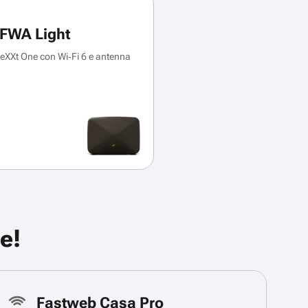
FWA Light
XXt One con Wi‑Fi 6 e antenna
e!
Fastweb Casa Pro