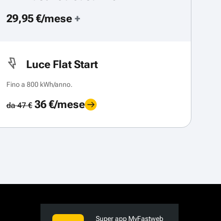
29,95 €/mese
+
Luce Flat Start
Fino a 800 kWh/anno.
36 €/mese
da 47 €
Super app MyFastweb