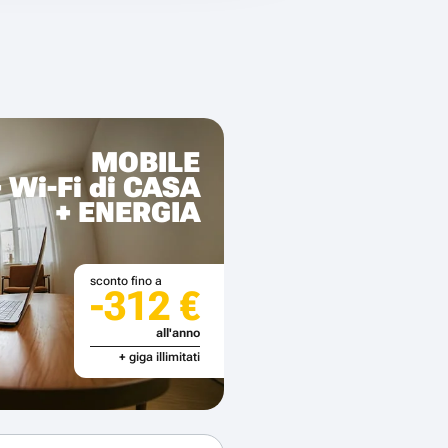
MOBILE
+ Wi-Fi di CASA
+ ENERGIA
sconto fino a
-312 €
all'anno
+ giga illimitati