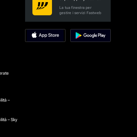
La tua finestra per
gestire i servizi Fastweb
erate
lità –
lità – Sky