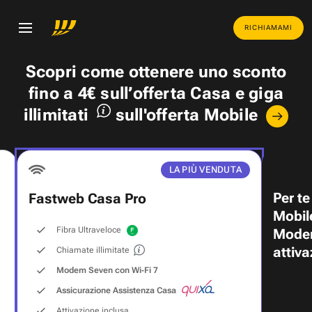
RICHIAMAMI
Scopri come ottenere uno
sconto
fino a 4€
sull’offerta Casa e
giga
illimitati
sull'offerta Mobile
LA PIÙ VENDUTA
Per te
Fastweb Casa Pro
Mobil
Fibra Ultraveloce
Modem
attiva
Chiamate illimitate
Modem Seven con Wi‑Fi 7
Assicurazione Assistenza Casa
Attivazione inclusa