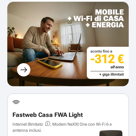
MOBILE
+ Wi-Fi di CASA
+ ENERGIA
sconto fino a
-312 €
all'anno
+ giga illimitati
Fastweb Casa FWA Light
Internet illimitato
, Modem NeXXt One con Wi‑Fi 6 e
antenna inclusi.