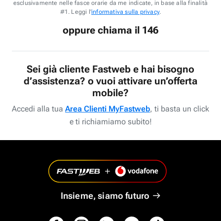
esclusivamente nelle fasce orarie da me indicate, in base alla finalità
#1. Leggi l'
informativa sulla privacy
.
oppure chiama il 146
Sei già cliente Fastweb e hai bisogno
d’assistenza? o vuoi attivare un’offerta
mobile?
Accedi alla tua
Area Clienti MyFastweb
, ti basta un click
e ti richiamiamo subito!
Insieme, siamo futuro