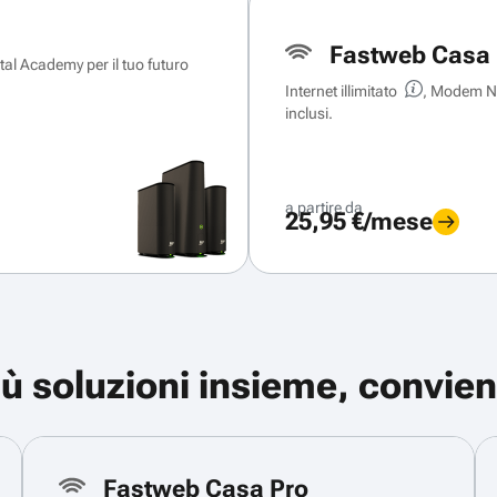
Fastweb Casa 
ital Academy per il tuo futuro
Internet illimitato
, Modem Ne
inclusi.
a partire da
25,95 €/mese
iù soluzioni insieme, convien
Fastweb Casa Pro