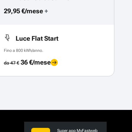
29,95 €/mese
+
Luce Flat Start
Fino a 800 kWh/anno.
36 €/mese
da 47 €
Super app MyFastweb