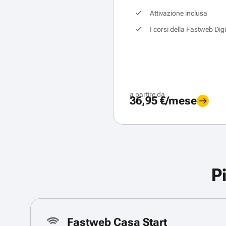
Attivazione inclusa
I corsi della Fastweb Dig
a partire da
36,95 €/mese
P
Fastweb Casa Start