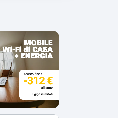
MOBILE
+ Wi-Fi di CASA
+ ENERGIA
sconto fino a
-312 €
all'anno
+ giga illimitati