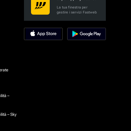
La tua finestra per
gestire i servizi Fastweb
erate
lità –
lità – Sky