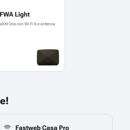
FWA Light
XXt One con Wi‑Fi 6 e antenna
e!
Fastweb Casa Pro