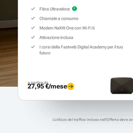
Fibra Ultraveloce
Chiamate a consumo
Modem NeXXt One con Wi‑Fi 6
Attivazione inclusa
I corsi della Fastweb Digital Academy per il tuo
futuro
a partire da
27,95 €/mese
L’utilizzo del traffico incluso nell’Offerta deve 