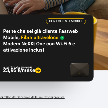
PER I CLIENTI MOBILE
Per te che sei già cliente Fastweb
Mobile,
Fibra ultraveloce
Modem NeXXt One con Wi‑Fi 6 e
attivazione inclusi
a partire da
27,95 €
23,95 €/mese
ni d’Uso del Servizio e delle limitazioni previste
.