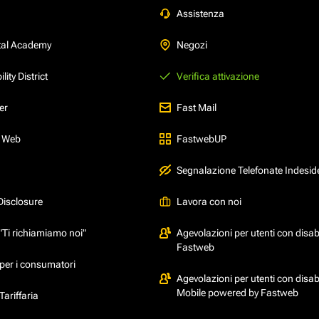
Assistenza
tal Academy
Negozi
ity District
Verifica attivazione
er
Fast Mail
l Web
FastwebUP
Segnalazione Telefonate Indesid
Disclosure
Lavora con noi
"Ti richiamiamo noi"
Agevolazioni per utenti con disabi
Fastweb
per i consumatori
Agevolazioni per utenti con disabi
Mobile powered by Fastweb
ariffaria