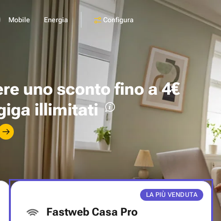
Configura
Mobile
Energia
ere uno
sconto fino a 4€
giga illimitati
LA PIÙ VENDUTA
Fastweb Casa Pro