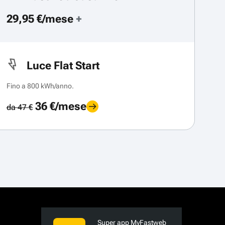
29,95 €/mese
+
Luce Flat Start
Fino a 800 kWh/anno.
36 €/mese
da 47 €
Super app MyFastweb