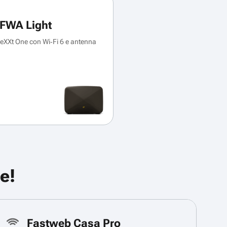
FWA Light
XXt One con Wi‑Fi 6 e antenna
e!
Fastweb Casa Pro