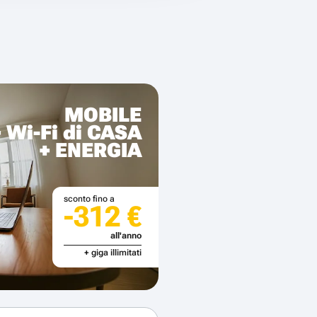
MOBILE
+ Wi-Fi di CASA
+ ENERGIA
sconto fino a
-312 €
all'anno
+ giga illimitati