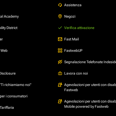
Assistenza
tal Academy
Negozi
ity District
Verifica attivazione
er
Fast Mail
l Web
FastwebUP
Segnalazione Telefonate Indesid
Disclosure
Lavora con noi
"Ti richiamiamo noi"
Agevolazioni per utenti con disabi
Fastweb
per i consumatori
Agevolazioni per utenti con disabi
Mobile powered by Fastweb
ariffaria