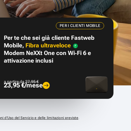
PER I CLIENTI MOBILE
Per te che sei già cliente Fastweb
Mobile,
Fibra ultraveloce
Modem NeXXt One con Wi‑Fi 6 e
attivazione inclusi
a partire da
27,95 €
23,95 €/mese
ni d’Uso del Servizio e delle limitazioni previste
.