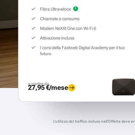
Fibra Ultraveloce
Chiamate a consumo
Modem NeXXt One con Wi‑Fi 6
Attivazione inclusa
I corsi della Fastweb Digital Academy per il tuo
futuro
a partire da
27,95 €/mese
L’utilizzo del traffico incluso nell’Offerta deve 