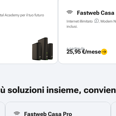
Fastweb Casa 
ital Academy per il tuo futuro
Internet illimitato
, Modem Ne
inclusi.
a partire da
25,95 €/mese
iù soluzioni insieme, convien
Fastweb Casa Pro