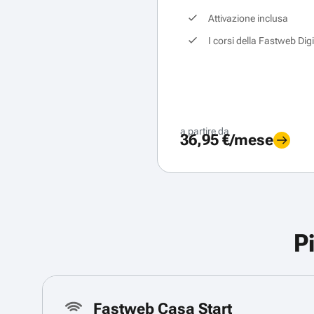
Attivazione inclusa
I corsi della Fastweb Dig
a partire da
36,95 €/mese
P
Fastweb Casa Start