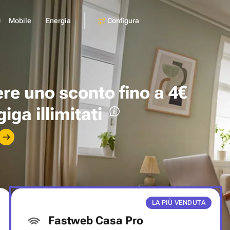
Configura
Mobile
Energia
ere uno
sconto fino a 4€
giga illimitati
LA PIÙ VENDUTA
Fastweb Casa Pro