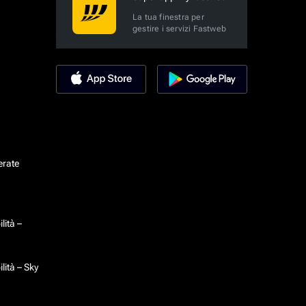
La tua finestra per
gestire i servizi Fastweb
erate
lità –
lità – Sky