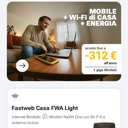
MOBILE
+ Wi-Fi di CASA
+ ENERGIA
sconto fino a
-312 €
all'anno
+ giga illimitati
Fastweb Casa FWA Light
Internet illimitato
, Modem NeXXt One con Wi‑Fi 6 e
antenna inclusi.