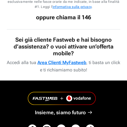
esclusivamente nelle fasce orarie da me indicate, in base alla finalità
#1. Leggi l'
informativa sulla privacy
.
oppure chiama il 146
Sei già cliente Fastweb e hai bisogno
d’assistenza? o vuoi attivare un’offerta
mobile?
Accedi alla tua
Area Clienti MyFastweb
, ti basta un click
e ti richiamiamo subito!
Insieme, siamo futuro