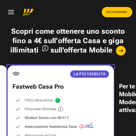
RICHIAMAMI
Scopri come ottenere uno
sconto
fino a 4€
sull’offerta Casa e
giga
illimitati
sull'offerta Mobile
LA PIÙ VENDUTA
Per te
Fastweb Casa Pro
Mobil
Fibra Ultraveloce
Modem
attiva
Chiamate illimitate
Modem Seven con Wi‑Fi 7
Assicurazione Assistenza Casa
Attivazione inclusa