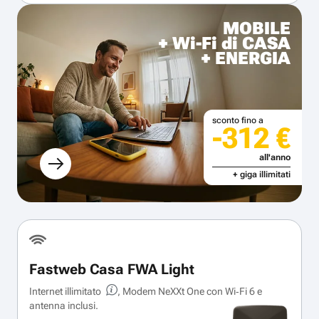
MOBILE
+ Wi-Fi di CASA
+ ENERGIA
sconto fino a
-312 €
all'anno
+ giga illimitati
Fastweb Casa FWA Light
Internet illimitato
, Modem NeXXt One con Wi‑Fi 6 e
antenna inclusi.