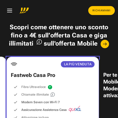
RICHIAMAMI
Scopri come ottenere uno
sconto
fino a 4€
sull’offerta Casa e
giga
illimitati
sull'offerta Mobile
LA PIÙ VENDUTA
Per te
Fastweb Casa Pro
Mobil
Fibra Ultraveloce
Modem
attiva
Chiamate illimitate
Modem Seven con Wi‑Fi 7
Assicurazione Assistenza Casa
Attivazione inclusa