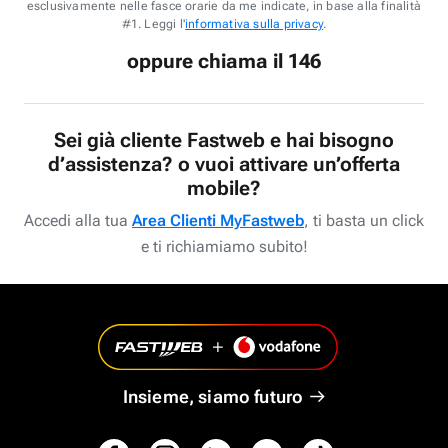
esclusivamente nelle fasce orarie da me indicate, in base alla finalità
#1. Leggi l'
informativa sulla privacy
.
oppure chiama il 146
Sei già cliente Fastweb e hai bisogno
d’assistenza? o vuoi attivare un’offerta
mobile?
Accedi alla tua
Area Clienti MyFastweb
, ti basta un click
e ti richiamiamo subito!
Insieme, siamo futuro