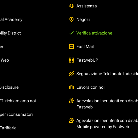
Assistenza
tal Academy
Negozi
ity District
Verifica attivazione
er
Fast Mail
l Web
FastwebUP
Segnalazione Telefonate Indesid
Disclosure
Lavora con noi
"Ti richiamiamo noi"
Agevolazioni per utenti con disabi
Fastweb
per i consumatori
Agevolazioni per utenti con disabi
Mobile powered by Fastweb
ariffaria