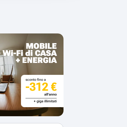
MOBILE
+ Wi-Fi di CASA
+ ENERGIA
sconto fino a
-312 €
all'anno
+ giga illimitati