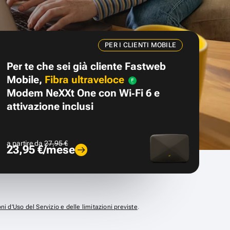
PER I CLIENTI MOBILE
Per te che sei già cliente Fastweb
Mobile,
Fibra ultraveloce
Modem NeXXt One con Wi‑Fi 6 e
attivazione inclusi
a partire da
27,95 €
23,95 €/mese
ni d’Uso del Servizio e delle limitazioni previste
.