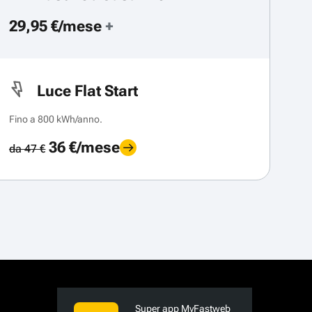
29,95 €/mese
+
Luce Flat Start
Fino a 800 kWh/anno.
36 €/mese
da 47 €
Super app MyFastweb