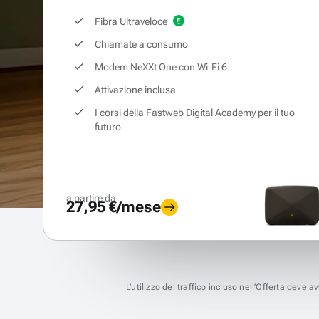
Fibra Ultraveloce
Chiamate a consumo
Modem NeXXt One con Wi‑Fi 6
Attivazione inclusa
I corsi della Fastweb Digital Academy per il tuo
futuro
a partire da
27,95 €/mese
L’utilizzo del traffico incluso nell’Offerta deve 