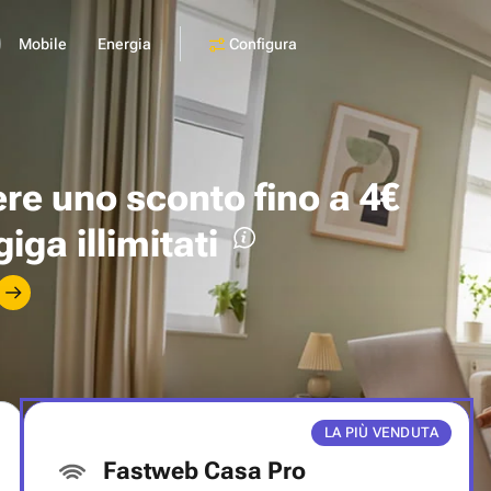
Configura
Mobile
Energia
ere uno
sconto fino a 4€
giga illimitati
LA PIÙ VENDUTA
Fastweb Casa Pro