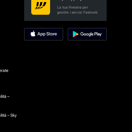
La tua finestra per
gestire i servizi Fastweb
erate
lità –
lità – Sky