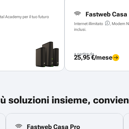
Fastweb Casa 
ital Academy per il tuo futuro
Internet illimitato
, Modem Ne
inclusi.
a partire da
25,95 €/mese
iù soluzioni insieme, convien
Fastweb Casa Pro