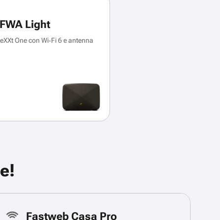
FWA Light
XXt One con Wi‑Fi 6 e antenna
e!
Fastweb Casa Pro