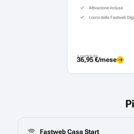
Attivazione inclusa
I corsi della Fastweb Dig
a partire da
36,95 €/mese
P
Fastweb Casa Start