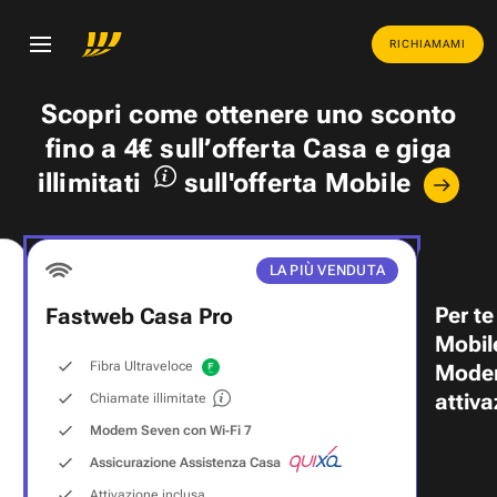
RICHIAMAMI
Scopri come ottenere uno
sconto
fino a 4€
sull’offerta Casa e
giga
illimitati
sull'offerta Mobile
LA PIÙ VENDUTA
Per te
Fastweb Casa Pro
Mobil
Fibra Ultraveloce
Modem
attiva
Chiamate illimitate
Modem Seven con Wi‑Fi 7
Assicurazione Assistenza Casa
Attivazione inclusa