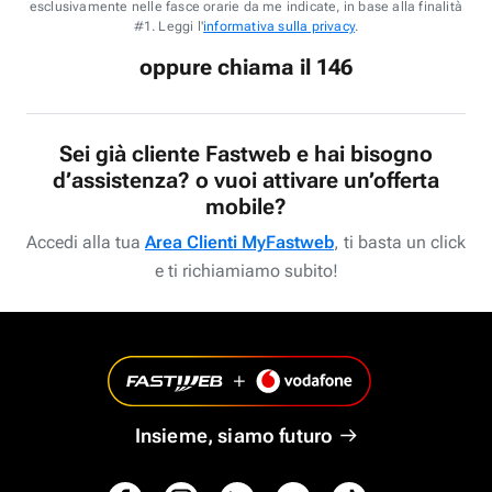
esclusivamente nelle fasce orarie da me indicate, in base alla finalità
#1. Leggi l'
informativa sulla privacy
.
oppure chiama il 146
Sei già cliente Fastweb e hai bisogno
d’assistenza? o vuoi attivare un’offerta
mobile?
Accedi alla tua
Area Clienti MyFastweb
, ti basta un click
e ti richiamiamo subito!
Insieme, siamo futuro