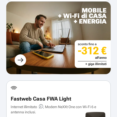
MOBILE
+ Wi-Fi di CASA
+ ENERGIA
sconto fino a
-312 €
all'anno
+ giga illimitati
Fastweb Casa FWA Light
Internet illimitato
, Modem NeXXt One con Wi‑Fi 6 e
antenna inclusi.